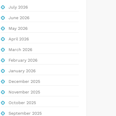
July 2026
June 2026
May 2026
April 2026
March 2026
February 2026
January 2026
December 2025
November 2025
October 2025
September 2025