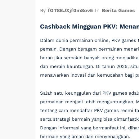
By
fOT8EJXjf0m8ov5
In
Berita Games
Cashback Mingguan PKV: Menang
Dalam dunia permainan online, PKV games te
pemain. Dengan beragam permainan menari
heran jika semakin banyak orang menjadika
dan meraih keuntungan. Di tahun 2025, si
menawarkan inovasi dan kemudahan bagi p
Salah satu keunggulan dari PKV games ada
permainan menjadi lebih menguntungkan. Mel
tentang cara mendaftar PKV games resmi tan
serta strategi bermain yang bisa dimanfaa
Dengan informasi yang bermanfaat ini, di
bermain yang aman dan menyenangkan.