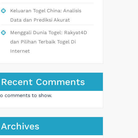
Keluaran Togel China: Analisis
Data dan Prediksi Akurat
Menggali Dunia Togel: Rakyat4D
dan Pilihan Terbaik Togel Di
Internet
Recent Comments
o comments to show.
Archives