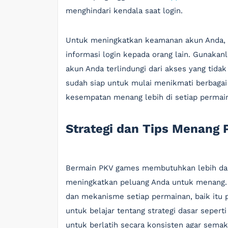
menghindari kendala saat login.
Untuk meningkatkan keamanan akun Anda, 
informasi login kepada orang lain. Gunakanl
akun Anda terlindungi dari akses yang tida
sudah siap untuk mulai menikmati berbagai
kesempatan menang lebih di setiap permai
Strategi dan Tips Menang 
Bermain PKV games membutuhkan lebih dari
meningkatkan peluang Anda untuk menang.
dan mekanisme setiap permainan, baik itu 
untuk belajar tentang strategi dasar seperti
untuk berlatih secara konsisten agar semak