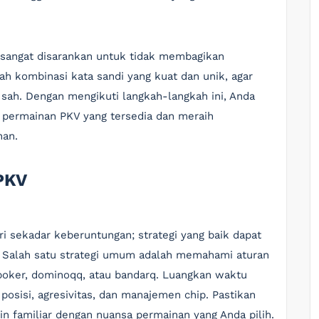
sangat disarankan untuk tidak membagikan
ah kombinasi kata sandi yang kuat dan unik, agar
k sah. Dengan mengikuti langkah-langkah ini, Anda
 permainan PKV yang tersedia dan meraih
nan.
PKV
 sekadar keberuntungan; strategi yang baik dapat
 Salah satu strategi umum adalah memahami aturan
poker, dominoqq, atau bandarq. Luangkan waktu
 posisi, agresivitas, dan manajemen chip. Pastikan
in familiar dengan nuansa permainan yang Anda pilih.