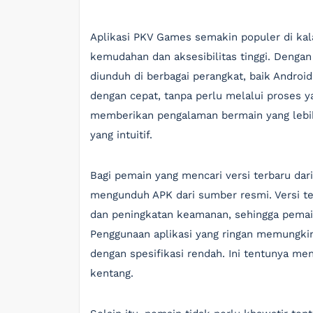
Aplikasi PKV Games semakin populer di kal
kemudahan dan aksesibilitas tinggi. Dengan
diunduh di berbagai perangkat, baik Androi
dengan cepat, tanpa perlu melalui proses ya
memberikan pengalaman bermain yang lebih 
yang intuitif.
Bagi pemain yang mencari versi terbaru dari
mengunduh APK dari sumber resmi. Versi te
dan peningkatan keamanan, sehingga pemai
Penggunaan aplikasi yang ringan memungkin
dengan spesifikasi rendah. Ini tentunya m
kentang.