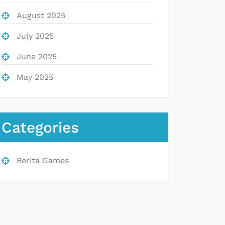
August 2025
July 2025
June 2025
May 2025
Categories
Berita Games