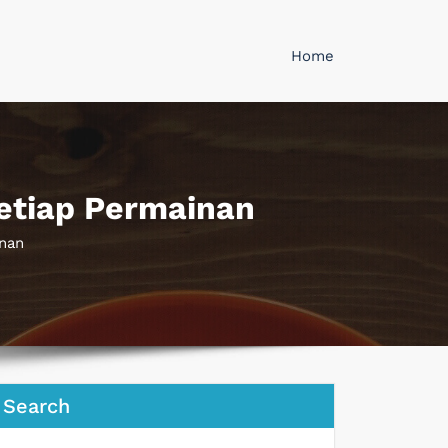
Home
etiap Permainan
inan
Search