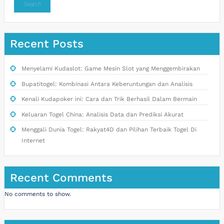
Search
Recent Posts
Menyelami Kudaslot: Game Mesin Slot yang Menggembirakan
Bupatitogel: Kombinasi Antara Keberuntungan dan Analisis
Kenali Kudapoker ini: Cara dan Trik Berhasil Dalam Bermain
Keluaran Togel China: Analisis Data dan Prediksi Akurat
Menggali Dunia Togel: Rakyat4D dan Pilihan Terbaik Togel Di
Internet
Recent Comments
No comments to show.