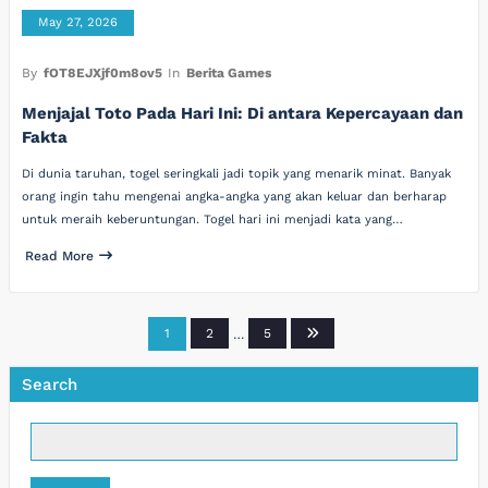
May 27, 2026
By
fOT8EJXjf0m8ov5
In
Berita Games
Menjajal Toto Pada Hari Ini: Di antara Kepercayaan dan
Fakta
Di dunia taruhan, togel seringkali jadi topik yang menarik minat. Banyak
orang ingin tahu mengenai angka-angka yang akan keluar dan berharap
untuk meraih keberuntungan. Togel hari ini menjadi kata yang…
Read More
Posts
1
2
…
5
pagination
Search