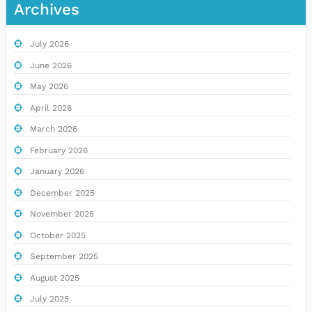
Archives
July 2026
June 2026
May 2026
April 2026
March 2026
February 2026
January 2026
December 2025
November 2025
October 2025
September 2025
August 2025
July 2025