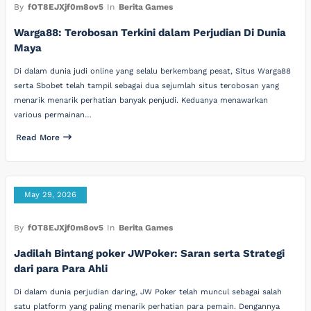
By
fOT8EJXjf0m8ov5
In
Berita Games
Warga88: Terobosan Terkini dalam Perjudian Di Dunia
Maya
Di dalam dunia judi online yang selalu berkembang pesat, Situs Warga88
serta Sbobet telah tampil sebagai dua sejumlah situs terobosan yang
menarik menarik perhatian banyak penjudi. Keduanya menawarkan
various permainan…
Read More
May 29, 2026
By
fOT8EJXjf0m8ov5
In
Berita Games
Jadilah Bintang poker JWPoker: Saran serta Strategi
dari para Para Ahli
Di dalam dunia perjudian daring, JW Poker telah muncul sebagai salah
satu platform yang paling menarik perhatian para pemain. Dengannya