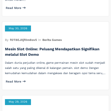
Read More
May 30, 2026
By
fOT8EJXjf0m8ov5
In
Berita Games
Mesin Slot Online: Peluang Mendapatkan Signifikan
melalui Slot Demo
Dalam dunia perjudian online, game permainan mesin slot sudah menjadi
salah satu yang paling dikenal di kalangan pemain. slot demo Dengan
kemudahan kemudahan dalam mengakses dan beragam opsi tema seru,…
Read More
May 29, 2026