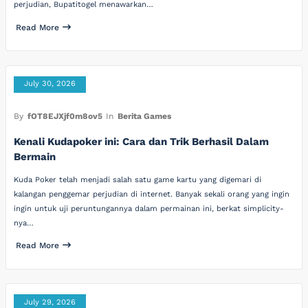
perjudian, Bupatitogel menawarkan…
Read More
July 30, 2026
By
fOT8EJXjf0m8ov5
In
Berita Games
Kenali Kudapoker ini: Cara dan Trik Berhasil Dalam
Bermain
Kuda Poker telah menjadi salah satu game kartu yang digemari di
kalangan penggemar perjudian di internet. Banyak sekali orang yang ingin
ingin untuk uji peruntungannya dalam permainan ini, berkat simplicity-
nya…
Read More
July 29, 2026