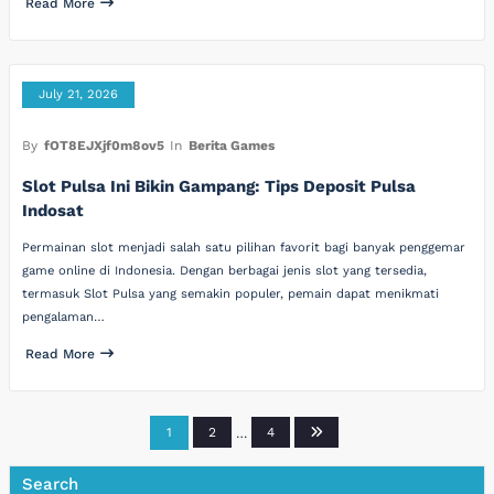
Read More
July 21, 2026
By
fOT8EJXjf0m8ov5
In
Berita Games
Slot Pulsa Ini Bikin Gampang: Tips Deposit Pulsa
Indosat
Permainan slot menjadi salah satu pilihan favorit bagi banyak penggemar
game online di Indonesia. Dengan berbagai jenis slot yang tersedia,
termasuk Slot Pulsa yang semakin populer, pemain dapat menikmati
pengalaman…
Read More
Posts
1
2
…
4
pagination
Search