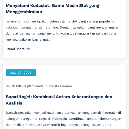
Menyelami Kudaslot: Game Mesin Slot yang
Menggembirakan
permainan slot merupakan sebuah game slot yang sedang populer di
kalangan penggemar game online. Dengan tampilan yang menyenangkan
dan alat permainan yang menarik, kudaslot menawarkan sensasi yang
membahagiakan bagi siapa…
Read More
July 30, 2026
By
fOT8EJXjf0m8ov5
In
Berita Games
Bupatitogel: Kombinasi Antara Keberuntungan dan
Analisis
Bupatitogel telah menjadi salah satu permainan yang semakin populer di
kalangan penggemar togel di Indonesia. Kombinasi antara keberuntungan
dan analisis membuatnya menarik bagi banyak orang. Dalam dunia