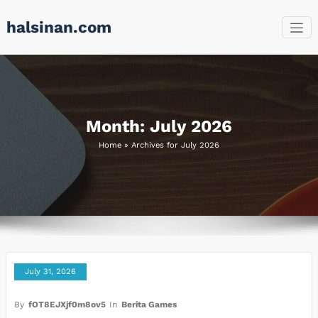
Skip
halsinan.com
to
content
Month:
July 2026
Home
»
Archives for July 2026
July 31, 2026
By
fOT8EJXjf0m8ov5
In
Berita Games