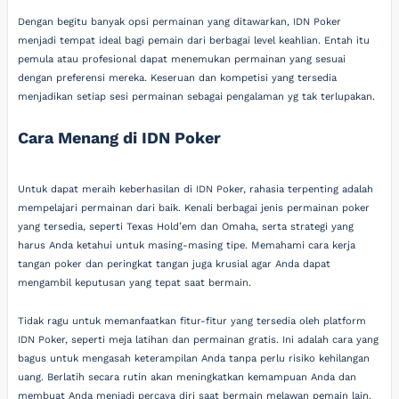
Dengan begitu banyak opsi permainan yang ditawarkan, IDN Poker
menjadi tempat ideal bagi pemain dari berbagai level keahlian. Entah itu
pemula atau profesional dapat menemukan permainan yang sesuai
dengan preferensi mereka. Keseruan dan kompetisi yang tersedia
menjadikan setiap sesi permainan sebagai pengalaman yg tak terlupakan.
Cara Menang di IDN Poker
Untuk dapat meraih keberhasilan di IDN Poker, rahasia terpenting adalah
mempelajari permainan dari baik. Kenali berbagai jenis permainan poker
yang tersedia, seperti Texas Hold’em dan Omaha, serta strategi yang
harus Anda ketahui untuk masing-masing tipe. Memahami cara kerja
tangan poker dan peringkat tangan juga krusial agar Anda dapat
mengambil keputusan yang tepat saat bermain.
Tidak ragu untuk memanfaatkan fitur-fitur yang tersedia oleh platform
IDN Poker, seperti meja latihan dan permainan gratis. Ini adalah cara yang
bagus untuk mengasah keterampilan Anda tanpa perlu risiko kehilangan
uang. Berlatih secara rutin akan meningkatkan kemampuan Anda dan
membuat Anda menjadi percaya diri saat bermain melawan pemain lain.