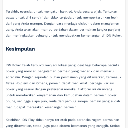
Terakhir, esensial untuk mengatur bankroll Anda secara bijak. Tentukan
batas untuk diri sendiri dan tidak tergoda untuk mempertaruhkan lebih
dari yang Anda mampu. Dengan cara menjaga disiplin dalam manajemen
uang, Anda akan akan mampu bertahan dalam permainan jangka panjang
dan meningkatkan peluang untuk mendapatkan kemenangan di IDN Poker.
Kesimpulan
IDN Poker telah terbukti menjadi lokasi yang ideal bagi beberapa pecinta
poker yang mencari pengalaman bermain yang menarik dan memacu
adrenalin. Dengan sejumlah pilihan permainan yang ditawarkan, termasuk
Texas Hold’em dan Omaha, pemain dapat menikmati berbagai variasi
poker yang sesuai dengan preferensi mereka. Platform ini dirancang
untuk memberikan kenyamanan dan kemudahan dalam bermain poker
online, sehingga siapa pun, mula dari pemula sampai pemain yang sudah
mahir, dapat merasakan kesenangan bermain.
Kelebihan IDN Play tidak hanya terletak pada beraneka ragam permainan
yang ditawarkan, tetapi juga pada sistem keamanan yang canggih. Setiap