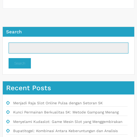
Search
Search
Recent Posts
Menjadi Raja Slot Online Pulsa dengan Setoran 5K
Kunci Permainan Berkualitas 5K: Metode Gampang Menang
Menyelami Kudaslot: Game Mesin Slot yang Menggembirakan
Bupatitogel: Kombinasi Antara Keberuntungan dan Analisis