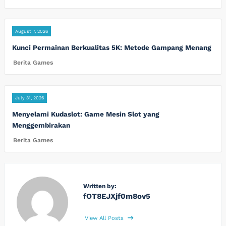
August 7, 2026
Kunci Permainan Berkualitas 5K: Metode Gampang Menang
Berita Games
July 31, 2026
Menyelami Kudaslot: Game Mesin Slot yang
Menggembirakan
Berita Games
Written by:
fOT8EJXjf0m8ov5
View All Posts