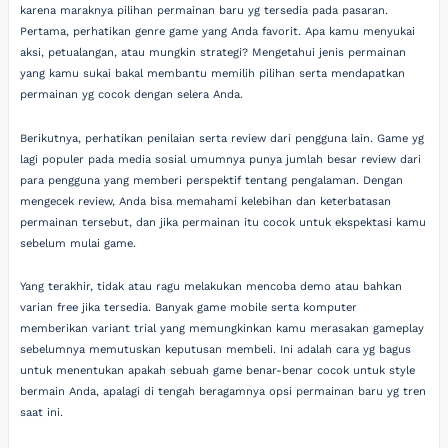
karena maraknya pilihan permainan baru yg tersedia pada pasaran.
Pertama, perhatikan genre game yang Anda favorit. Apa kamu menyukai
aksi, petualangan, atau mungkin strategi? Mengetahui jenis permainan
yang kamu sukai bakal membantu memilih pilihan serta mendapatkan
permainan yg cocok dengan selera Anda.
Berikutnya, perhatikan penilaian serta review dari pengguna lain. Game yg
lagi populer pada media sosial umumnya punya jumlah besar review dari
para pengguna yang memberi perspektif tentang pengalaman. Dengan
mengecek review, Anda bisa memahami kelebihan dan keterbatasan
permainan tersebut, dan jika permainan itu cocok untuk ekspektasi kamu
sebelum mulai game.
Yang terakhir, tidak atau ragu melakukan mencoba demo atau bahkan
varian free jika tersedia. Banyak game mobile serta komputer
memberikan variant trial yang memungkinkan kamu merasakan gameplay
sebelumnya memutuskan keputusan membeli. Ini adalah cara yg bagus
untuk menentukan apakah sebuah game benar-benar cocok untuk style
bermain Anda, apalagi di tengah beragamnya opsi permainan baru yg tren
saat ini.