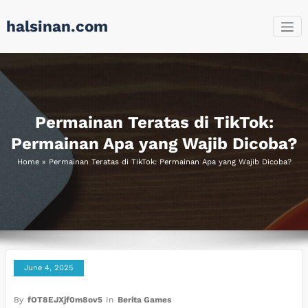
Skip
halsinan.com
to
content
Permainan Teratas di TikTok:
Permainan Apa yang Wajib Dicoba?
Home
»
Permainan Teratas di TikTok: Permainan Apa yang Wajib Dicoba?
June 4, 2025
By
fOT8EJXjf0m8ov5
In
Berita Games