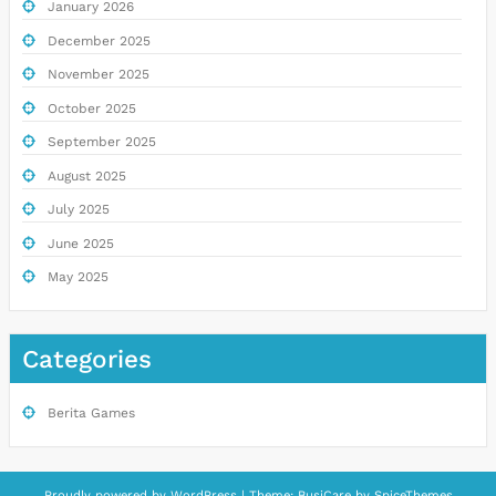
January 2026
December 2025
November 2025
October 2025
September 2025
August 2025
July 2025
June 2025
May 2025
Categories
Berita Games
Proudly powered by
WordPress
| Theme:
BusiCare
by
SpiceThemes