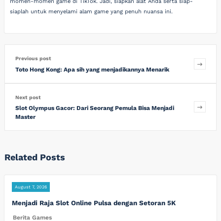
momen-momen game di TikTok. Jadi, siapkan alat Anda serta siap-
siaplah untuk menyelami alam game yang penuh nuansa ini.
Previous post
Toto Hong Kong: Apa sih yang menjadikannya Menarik
Next post
Slot Olympus Gacor: Dari Seorang Pemula Bisa Menjadi
Master
Related Posts
August 7, 2026
Menjadi Raja Slot Online Pulsa dengan Setoran 5K
Berita Games