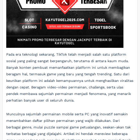
Pada era teknologi sekarang, TikTok telah menjadi salah satu platform
sosial yang paling sangat berpengaruh, terutama di antara kaum muda.
Banyak konten pembuat memanfaatkan platform ini untuk membagikan
beragam hal, termasuk game yang baru yang tengah trending. Satu dari
keunikan platform ini adalah kemampuannya untuk menghasilkan viralitas
dengan cepat. Beragam video-video permainan, challenge, serta ulas
pendek membawa sejumlah permainan menjadi fenomena, yang menarik
perhatian banyak user di seluruh dunia.
Munculnya sejumlah permainan mobile serta PC yang inovatif semakin
menambahkan daftar pilihan permainan yang wajib dilakukan. Dari
berbagai genre, mulai puzzle sampai game petualangan, seakan-akan tak
terbatas berbagai yang dijelajahi. Artikel ini hendak mereview beberapa