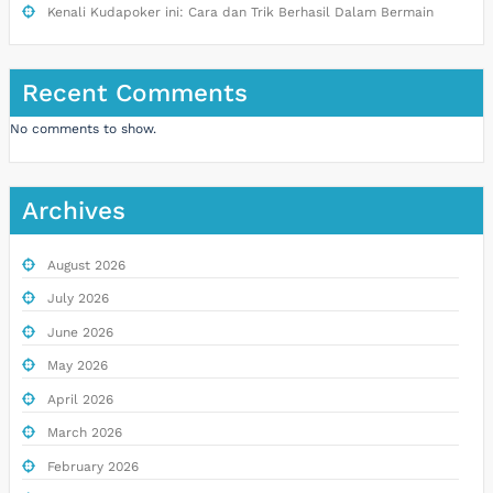
Kenali Kudapoker ini: Cara dan Trik Berhasil Dalam Bermain
Recent Comments
No comments to show.
Archives
August 2026
July 2026
June 2026
May 2026
April 2026
March 2026
February 2026