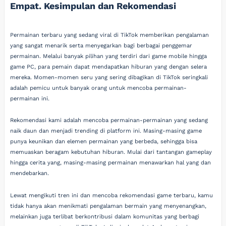
Empat. Kesimpulan dan Rekomendasi
Permainan terbaru yang sedang viral di TikTok memberikan pengalaman
yang sangat menarik serta menyegarkan bagi berbagai penggemar
permainan. Melalui banyak pilihan yang terdiri dari game mobile hingga
game PC, para pemain dapat mendapatkan hiburan yang dengan selera
mereka. Momen-momen seru yang sering dibagikan di TikTok seringkali
adalah pemicu untuk banyak orang untuk mencoba permainan-
permainan ini.
Rekomendasi kami adalah mencoba permainan-permainan yang sedang
naik daun dan menjadi trending di platform ini. Masing-masing game
punya keunikan dan elemen permainan yang berbeda, sehingga bisa
memuaskan beragam kebutuhan hiburan. Mulai dari tantangan gameplay
hingga cerita yang, masing-masing permainan menawarkan hal yang dan
mendebarkan.
Lewat mengikuti tren ini dan mencoba rekomendasi game terbaru, kamu
tidak hanya akan menikmati pengalaman bermain yang menyenangkan,
melainkan juga terlibat berkontribusi dalam komunitas yang berbagi