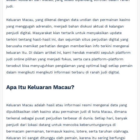
judi.
Keluaran Macau, yang dikenal dengan data undian dan permainan kasino
yang menggugah adrenalin, menjadi bahan diskusi aktual di kalangan
penjudi digital. Masyarakat kian tertarik untuk menyaksikan update
terkini tentang hasil-hasil ini, dan sejumlah situs perjudian digital yang
berusaha memikat perhatian dengan memberikan info terkini mengenai
keluaran itu. Di dalam artikel ini, kami hendak meneliti sepuluh platform
judi online pilihan yang menjadi fokus, serta cara platform-platform
tersebut bisa menyuguhkan pengalaman yang optimal bagi setiap pemain
dalam mengikuti mengikuti informasi terbaru di ranah judi digital.
Apa Itu Keluaran Macau?
Keluaran Macau adalah hasil atau informasi resmi mengenai data yang
dipublikasikan oleh kasino atau permainan judi di kota Macau, dimana
terkenal sebagai pusat perjudian terbesar di dunia. Setiap hari, banyak
penjudi dari lokasi datang untuk mencoba keberuntungannya di
bermacam permainan, termasuk kasino, lotere, serta taruhan olahraga.
Keluaran ini sangat ditunggu oleh pemain, karena itu sering berfungsi