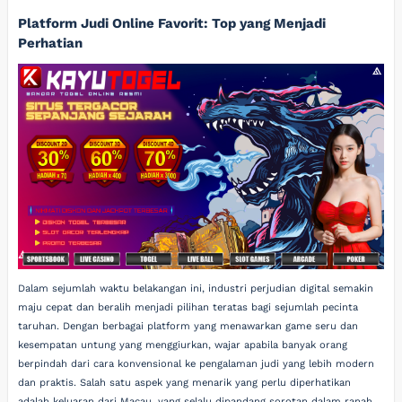
Platform Judi Online Favorit: Top yang Menjadi
Perhatian
Dalam sejumlah waktu belakangan ini, industri perjudian digital semakin
maju cepat dan beralih menjadi pilihan teratas bagi sejumlah pecinta
taruhan. Dengan berbagai platform yang menawarkan game seru dan
kesempatan untung yang menggiurkan, wajar apabila banyak orang
berpindah dari cara konvensional ke pengalaman judi yang lebih modern
dan praktis. Salah satu aspek yang menarik yang perlu diperhatikan
adalah keluaran dari Macau, yang selalu dipandang sorotan dalam ranah