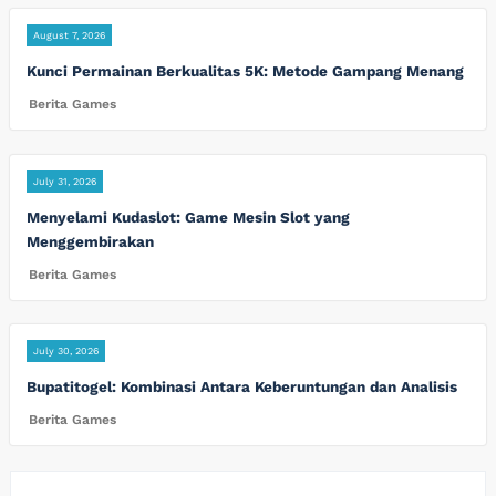
August 7, 2026
Kunci Permainan Berkualitas 5K: Metode Gampang Menang
Berita Games
July 31, 2026
Menyelami Kudaslot: Game Mesin Slot yang
Menggembirakan
Berita Games
July 30, 2026
Bupatitogel: Kombinasi Antara Keberuntungan dan Analisis
Berita Games