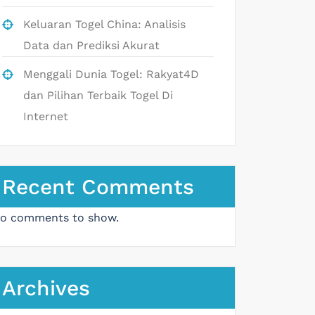
Keluaran Togel China: Analisis
Data dan Prediksi Akurat
Menggali Dunia Togel: Rakyat4D
dan Pilihan Terbaik Togel Di
Internet
Recent Comments
o comments to show.
Archives