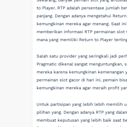
Sekarang, banyak pemain slot yang antusia
to Player. RTP adalah persentase jumlah b
panjang. Dengan adanya mengetahui Return 
kemungkinan mereka agar menang. Saat ini 
memberikan informasi RTP permainan slot 
mana yang memiliki Return to Player tertingg
Salah satu provider yang seringkali jadi per
Pragmatic dikenal sangat menguntungkan, s
mereka karena kemungkinan kemenangan yang
permainan slot gacor di hari ini, pemain b
kemungkinan mereka agar meraih profit yan
Untuk partisipan yang lebih lebih memilih 
pilihan yang. Dengan adanya RTP yang dala
membuat keputusan yang lebih baik saat b