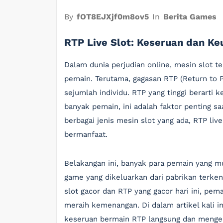
By
fOT8EJXjf0m8ov5
In
Berita Games
RTP Live Slot: Keseruan dan K
Dalam dunia perjudian online, mesin slot te
pemain. Terutama, gagasan RTP (Return to P
sejumlah individu. RTP yang tinggi berarti
banyak pemain, ini adalah faktor penting s
berbagai jenis mesin slot yang ada, RTP li
bermanfaat.
Belakangan ini, banyak para pemain yang mu
game yang dikeluarkan dari pabrikan terke
slot gacor dan RTP yang gacor hari ini, p
meraih kemenangan. Di dalam artikel kali i
keseruan bermain RTP langsung dan mengek