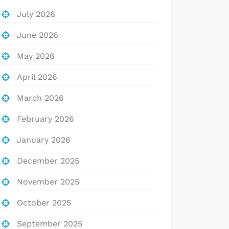
July 2026
June 2026
May 2026
April 2026
March 2026
February 2026
January 2026
December 2025
November 2025
October 2025
September 2025