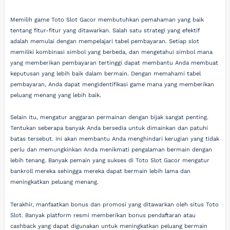
Memilih game Toto Slot Gacor membutuhkan pemahaman yang baik
tentang fitur-fitur yang ditawarkan. Salah satu strategi yang efektif
adalah memulai dengan mempelajari tabel pembayaran. Setiap slot
memiliki kombinasi simbol yang berbeda, dan mengetahui simbol mana
yang memberikan pembayaran tertinggi dapat membantu Anda membuat
keputusan yang lebih baik dalam bermain. Dengan memahami tabel
pembayaran, Anda dapat mengidentifikasi game mana yang memberikan
peluang menang yang lebih baik.
Selain itu, mengatur anggaran permainan dengan bijak sangat penting.
Tentukan seberapa banyak Anda bersedia untuk dimainkan dan patuhi
batas tersebut. Ini akan membantu Anda menghindari kerugian yang tidak
perlu dan memungkinkan Anda menikmati pengalaman bermain dengan
lebih tenang. Banyak pemain yang sukses di Toto Slot Gacor mengatur
bankroll mereka sehingga mereka dapat bermain lebih lama dan
meningkatkan peluang menang.
Terakhir, manfaatkan bonus dan promosi yang ditawarkan oleh situs Toto
Slot. Banyak platform resmi memberikan bonus pendaftaran atau
cashback yang dapat digunakan untuk meningkatkan peluang bermain