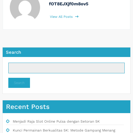
fOT8EJXjf0m8ov5
View All Posts
Search
Search
Recent Posts
Menjadi Raja Slot Online Pulsa dengan Setoran 5K
Kunci Permainan Berkualitas 5K: Metode Gampang Menang