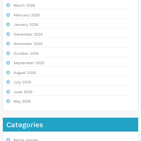
March 2026
February 2026
January 2026
December 2025
November 2025
October 2025
September 2025
August 2025
July 2025
June 2025
May 2025
Categories
Berita Games