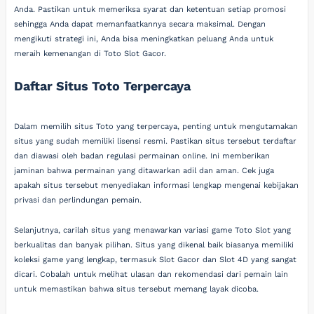
Anda. Pastikan untuk memeriksa syarat dan ketentuan setiap promosi
sehingga Anda dapat memanfaatkannya secara maksimal. Dengan
mengikuti strategi ini, Anda bisa meningkatkan peluang Anda untuk
meraih kemenangan di Toto Slot Gacor.
Daftar Situs Toto Terpercaya
Dalam memilih situs Toto yang terpercaya, penting untuk mengutamakan
situs yang sudah memiliki lisensi resmi. Pastikan situs tersebut terdaftar
dan diawasi oleh badan regulasi permainan online. Ini memberikan
jaminan bahwa permainan yang ditawarkan adil dan aman. Cek juga
apakah situs tersebut menyediakan informasi lengkap mengenai kebijakan
privasi dan perlindungan pemain.
Selanjutnya, carilah situs yang menawarkan variasi game Toto Slot yang
berkualitas dan banyak pilihan. Situs yang dikenal baik biasanya memiliki
koleksi game yang lengkap, termasuk Slot Gacor dan Slot 4D yang sangat
dicari. Cobalah untuk melihat ulasan dan rekomendasi dari pemain lain
untuk memastikan bahwa situs tersebut memang layak dicoba.