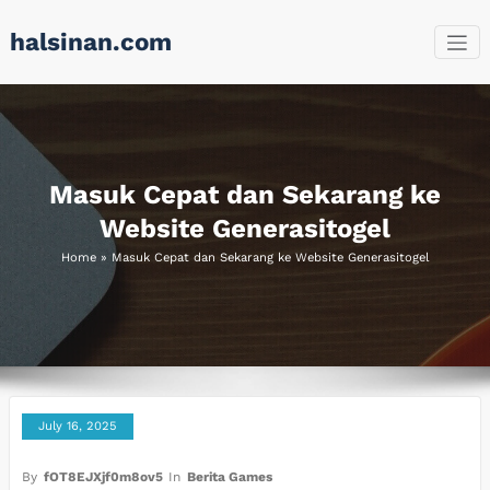
Skip
halsinan.com
to
content
Masuk Cepat dan Sekarang ke
Website Generasitogel
Home
»
Masuk Cepat dan Sekarang ke Website Generasitogel
July 16, 2025
By
fOT8EJXjf0m8ov5
In
Berita Games