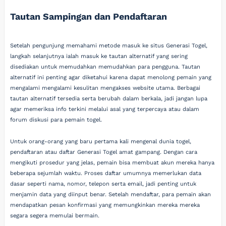
Tautan Sampingan dan Pendaftaran
Setelah pengunjung memahami metode masuk ke situs Generasi Togel,
langkah selanjutnya ialah masuk ke tautan alternatif yang sering
disediakan untuk memudahkan memudahkan para pengguna. Tautan
alternatif ini penting agar diketahui karena dapat menolong pemain yang
mengalami mengalami kesulitan mengakses website utama. Berbagai
tautan alternatif tersedia serta berubah dalam berkala, jadi jangan lupa
agar memeriksa info terkini melalui asal yang terpercaya atau dalam
forum diskusi para pemain togel.
Untuk orang-orang yang baru pertama kali mengenal dunia togel,
pendaftaran atau daftar Generasi Togel amat gampang. Dengan cara
mengikuti prosedur yang jelas, pemain bisa membuat akun mereka hanya
beberapa sejumlah waktu. Proses daftar umumnya memerlukan data
dasar seperti nama, nomor, telepon serta email, jadi penting untuk
menjamin data yang diinput benar. Setelah mendaftar, para pemain akan
mendapatkan pesan konfirmasi yang memungkinkan mereka mereka
segara segera memulai bermain.