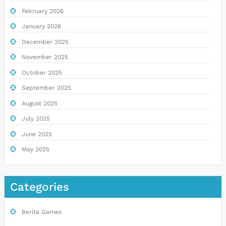
February 2026
January 2026
December 2025
November 2025
October 2025
September 2025
August 2025
July 2025
June 2025
May 2025
Categories
Berita Games