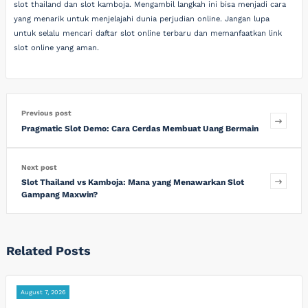
slot thailand dan slot kamboja. Mengambil langkah ini bisa menjadi cara
yang menarik untuk menjelajahi dunia perjudian online. Jangan lupa
untuk selalu mencari daftar slot online terbaru dan memanfaatkan link
slot online yang aman.
Previous post
Pragmatic Slot Demo: Cara Cerdas Membuat Uang Bermain
Next post
Slot Thailand vs Kamboja: Mana yang Menawarkan Slot
Gampang Maxwin?
Related Posts
August 7, 2026