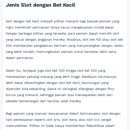
Jenis Slot dengan Bet Kecil
Slot dengan bet kecil menjadi pilihan menarik bagi banyak pemain yang
ingin menikmati permainan tanpa harus mengeluarkan modal besar.
Dengan berbagai pilihan yang tersedia, para pemain dapat memilih slot
yang sesuai dengan anggaran mereka. Misalnya, slot bet 100 atau slot bet
200 memberikan pengalaman bermain yang menyenangkan dengan resiko
yang lebih rendah, memungkinkan pemain untuk bertahan lebih lama
dalam permainan.
Selain itu, terdapat juga slot bet 300 hingga slot bet 500 yang
menawarkan peluang menang yang lebih tinggi. Meskipun taruhannya
lebih besar dibandingkan dengan slot bet kecil, keuntungan yang
diperoleh bisa sebanding. Game ini seringkali dilengkapi dengan fitur
bonus yang menarik, sehingga pemain bisa mendapatkan lebih dari
sekadar kemenangan dari taruhan awal mereka.
Bagi pemain yang mencari kenyamanan dalam bertransaksi, slot dengan
opsi pembayaran seperti slot qris, slot dana, atau slot ovo sangat
memudahkan. Pilihan ini tidak hanya memberikan fleksibilitas dalam