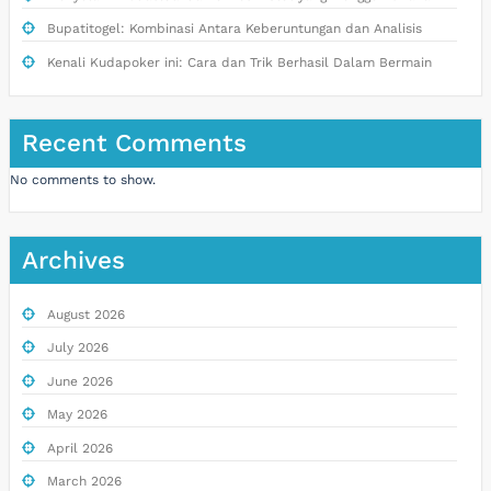
Bupatitogel: Kombinasi Antara Keberuntungan dan Analisis
Kenali Kudapoker ini: Cara dan Trik Berhasil Dalam Bermain
Recent Comments
No comments to show.
Archives
August 2026
July 2026
June 2026
May 2026
April 2026
March 2026