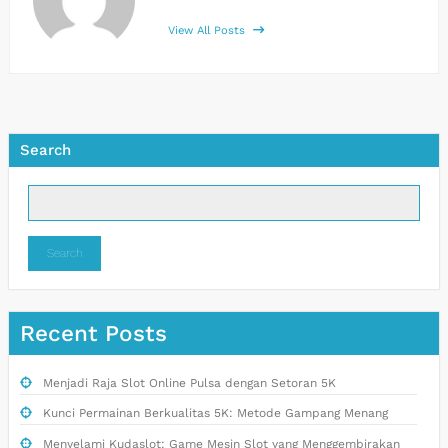
View All Posts
Search
Search
Recent Posts
Menjadi Raja Slot Online Pulsa dengan Setoran 5K
Kunci Permainan Berkualitas 5K: Metode Gampang Menang
Menyelami Kudaslot: Game Mesin Slot yang Menggembirakan