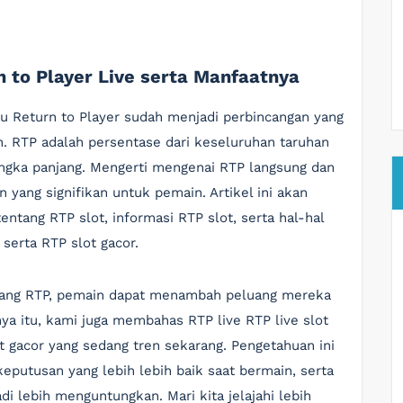
n to Player Live serta Manfaatnya
tau Return to Player sudah menjadi perbincangan yang
n. RTP adalah persentase dari keseluruhan taruhan
ngka panjang. Mengerti mengenai RTP langsung dan
yang signifikan untuk pemain. Artikel ini akan
ang RTP slot, informasi RTP slot, serta hal-hal
 serta RTP slot gacor.
ntang RTP, pemain dapat menambah peluang mereka
 itu, kami juga membahas RTP live RTP live slot
 gacor yang sedang tren sekarang. Pengetahuan ini
utusan yang lebih lebih baik saat bermain, serta
 lebih menguntungkan. Mari kita jelajahi lebih