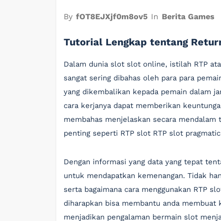
By
fOT8EJXjf0m8ov5
In
Berita Games
Tutorial Lengkap tentang Retur
Dalam dunia slot slot online, istilah RTP a
sangat sering dibahas oleh para para pemai
yang dikembalikan kepada pemain dalam ja
cara kerjanya dapat memberikan keuntungan 
membahas menjelaskan secara mendalam tent
penting seperti RTP slot RTP slot pragmatic
Dengan informasi yang data yang tepat te
untuk mendapatkan kemenangan. Tidak hanya
serta bagaimana cara menggunakan RTP slot
diharapkan bisa membantu anda membuat kep
menjadikan pengalaman bermain slot menjadi