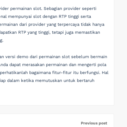
ider permainan slot. Sebagian provider seperti
enal mempunyai slot dengan RTP tinggi serta
rmainan dari provider yang terpercaya tidak hanya
patkan RTP yang tinggi, tetapi juga memastikan
g.
kan versi demo dari permainan slot sebelum bermain
Anda dapat merasakan permainan dan mengerti pola
erhatikanlah bagaimana fitur-fitur itu berfungsi. Hal
siap dalam ketika memutuskan untuk bertaruh
Previous post