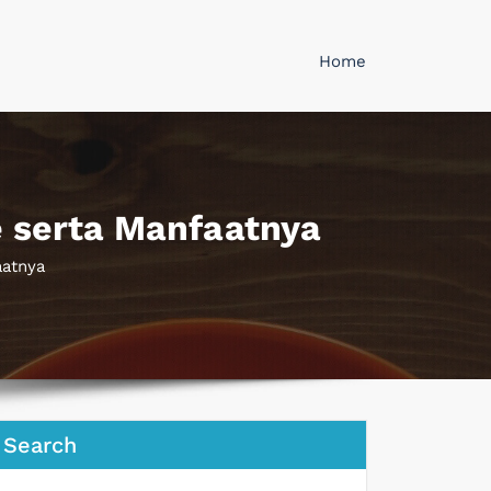
Home
e serta Manfaatnya
aatnya
Search