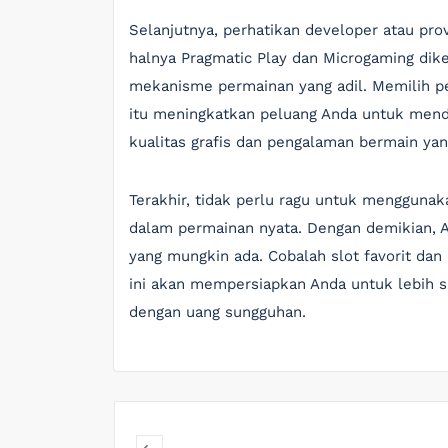
Selanjutnya, perhatikan developer atau prov
halnya Pragmatic Play dan Microgaming dik
mekanisme permainan yang adil. Memilih pe
itu meningkatkan peluang Anda untuk menda
kualitas grafis dan pengalaman bermain yan
Terakhir, tidak perlu ragu untuk mengguna
dalam permainan nyata. Dengan demikian, 
yang mungkin ada. Cobalah slot favorit dan p
ini akan mempersiapkan Anda untuk lebih 
dengan uang sungguhan.