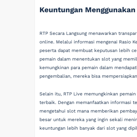
Keuntungan Menggunakan 
RTP Secara Langsung menawarkan transparan
online. Melalui informasi mengenai Rasio K
peserta dapat membuat keputusan lebih c
pemain dalam menentukan slot yang memili
kemungkinan para pemain dalam mendapatka
pengembalian, mereka bisa mempersiapkan 
Selain itu, RTP Live memungkinkan pemain 
terbaik. Dengan memanfaatkan informasi te
mengetahui slot mana memberikan pembayara
besar untuk mereka yang ingin sekali men
keuntungan lebih banyak dari slot yang dipil