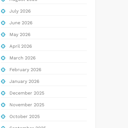
July 2026
June 2026
May 2026
April 2026
March 2026
February 2026
January 2026
December 2025
November 2025
October 2025