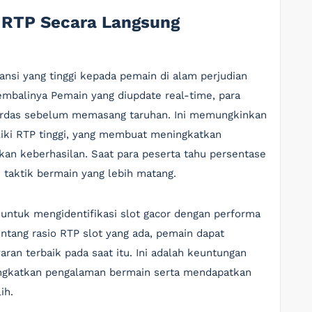
RTP Secara Langsung
si yang tinggi kepada pemain di alam perjudian
embalinya Pemain yang diupdate real-time, para
erdas sebelum memasang taruhan. Ini memungkinkan
ki RTP tinggi, yang membuat meningkatkan
n keberhasilan. Saat para peserta tahu persentase
taktik bermain yang lebih matang.
untuk mengidentifikasi slot gacor dengan performa
ntang rasio RTP slot yang ada, pemain dapat
n terbaik pada saat itu. Ini adalah keuntungan
ingkatkan pengalaman bermain serta mendapatkan
ih.