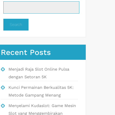
Search
Recent Posts
Menjadi Raja Slot Online Pulsa
dengan Setoran 5K
Kunci Permainan Berkualitas 5K:
Metode Gampang Menang
Menyelami Kudaslot: Game Mesin
Slot yang Menggembirakan