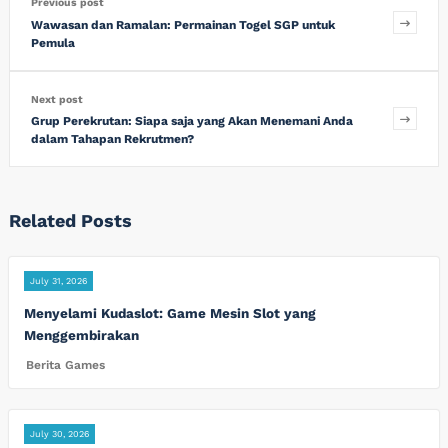
Previous post
Wawasan dan Ramalan: Permainan Togel SGP untuk
Pemula
Next post
Grup Perekrutan: Siapa saja yang Akan Menemani Anda
dalam Tahapan Rekrutmen?
Related Posts
July 31, 2026
Menyelami Kudaslot: Game Mesin Slot yang
Menggembirakan
Berita Games
July 30, 2026