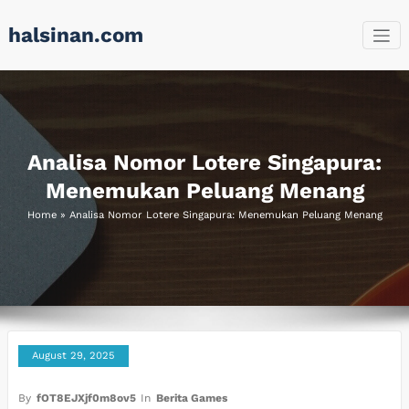
Skip
halsinan.com
to
content
Analisa Nomor Lotere Singapura:
Menemukan Peluang Menang
Home
»
Analisa Nomor Lotere Singapura: Menemukan Peluang Menang
August 29, 2025
By
fOT8EJXjf0m8ov5
In
Berita Games