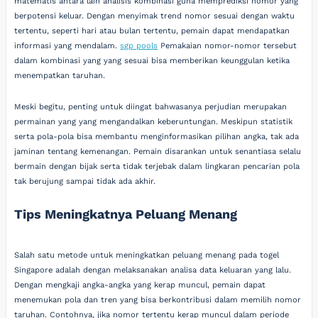
matematis antara lain analisis kombinasi guna memprediksi nomor yang
berpotensi keluar. Dengan menyimak trend nomor sesuai dengan waktu
tertentu, seperti hari atau bulan tertentu, pemain dapat mendapatkan
informasi yang mendalam.
sgp pools
Pemakaian nomor-nomor tersebut
dalam kombinasi yang yang sesuai bisa memberikan keunggulan ketika
menempatkan taruhan.
Meski begitu, penting untuk diingat bahwasanya perjudian merupakan
permainan yang yang mengandalkan keberuntungan. Meskipun statistik
serta pola-pola bisa membantu menginformasikan pilihan angka, tak ada
jaminan tentang kemenangan. Pemain disarankan untuk senantiasa selalu
bermain dengan bijak serta tidak terjebak dalam lingkaran pencarian pola
tak berujung sampai tidak ada akhir.
Tips Meningkatnya Peluang Menang
Salah satu metode untuk meningkatkan peluang menang pada togel
Singapore adalah dengan melaksanakan analisa data keluaran yang lalu.
Dengan mengkaji angka-angka yang kerap muncul, pemain dapat
menemukan pola dan tren yang bisa berkontribusi dalam memilih nomor
taruhan. Contohnya, jika nomor tertentu kerap muncul dalam periode