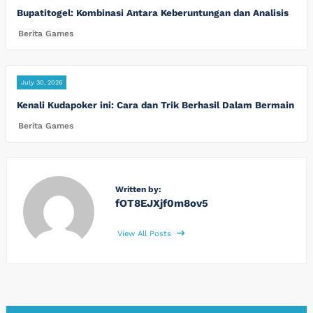
Bupatitogel: Kombinasi Antara Keberuntungan dan Analisis
Berita Games
July 30, 2026
Kenali Kudapoker ini: Cara dan Trik Berhasil Dalam Bermain
Berita Games
Written by:
fOT8EJXjf0m8ov5
View All Posts