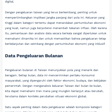
digital.
Dengan pengeluaran taiwan yang terus berkembang, penting untuk
mempertimbangkan implikasi jangka panjang dari pola ini. Keluaran yang
tinggi dalam kategori tertentu dapat menandakan pertumbuhan ekonomi
yang kuat, namun juga berpotensi menambah tekanan inflasi. Oleh karena
itu, pemantauan dan analisis data secara berkala sangat diperlukan untuk
memahami dinamika ini dan untuk memastikan bahwa pengeluaran tetap
berkelanjutan dan seimbang dengan pertumbuhan ekonomi yang inklusif.
Data Pengeluaran Bulanan
Pengeluaran bulanan di Taiwan menunjukkan pola yang menarik dan
beragam. Setiap bulan, data ini mencerminkan perilaku konsumsi
masyarakat, yang dipengaruhi oleh faktor ekonomi, budaya, dan kebijakan
pemerintah. Dengan menganalisis keluaran Taiwan dari bulan ke bulan,
kita dapat memahami tren mana yang mungkin berlanjut atau berubah,
terutama dalam konteks perubahan situasi ekonomi global.
Satu aspek penting dalam data pengeluaran adalah komposisi kategori