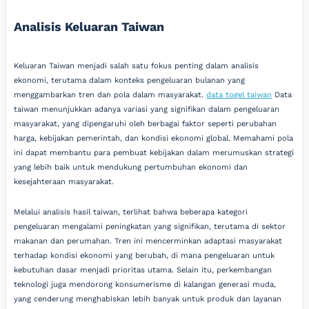
Analisis Keluaran Taiwan
Keluaran Taiwan menjadi salah satu fokus penting dalam analisis
ekonomi, terutama dalam konteks pengeluaran bulanan yang
menggambarkan tren dan pola dalam masyarakat.
data togel taiwan
Data
taiwan menunjukkan adanya variasi yang signifikan dalam pengeluaran
masyarakat, yang dipengaruhi oleh berbagai faktor seperti perubahan
harga, kebijakan pemerintah, dan kondisi ekonomi global. Memahami pola
ini dapat membantu para pembuat kebijakan dalam merumuskan strategi
yang lebih baik untuk mendukung pertumbuhan ekonomi dan
kesejahteraan masyarakat.
Melalui analisis hasil taiwan, terlihat bahwa beberapa kategori
pengeluaran mengalami peningkatan yang signifikan, terutama di sektor
makanan dan perumahan. Tren ini mencerminkan adaptasi masyarakat
terhadap kondisi ekonomi yang berubah, di mana pengeluaran untuk
kebutuhan dasar menjadi prioritas utama. Selain itu, perkembangan
teknologi juga mendorong konsumerisme di kalangan generasi muda,
yang cenderung menghabiskan lebih banyak untuk produk dan layanan