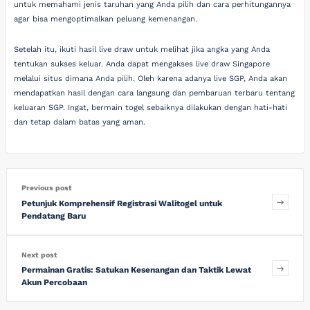
untuk memahami jenis taruhan yang Anda pilih dan cara perhitungannya
agar bisa mengoptimalkan peluang kemenangan.
Setelah itu, ikuti hasil live draw untuk melihat jika angka yang Anda
tentukan sukses keluar. Anda dapat mengakses live draw Singapore
melalui situs dimana Anda pilih. Oleh karena adanya live SGP, Anda akan
mendapatkan hasil dengan cara langsung dan pembaruan terbaru tentang
keluaran SGP. Ingat, bermain togel sebaiknya dilakukan dengan hati-hati
dan tetap dalam batas yang aman.
Previous post
Petunjuk Komprehensif Registrasi Walitogel untuk
Pendatang Baru
Next post
Permainan Gratis: Satukan Kesenangan dan Taktik Lewat
Akun Percobaan