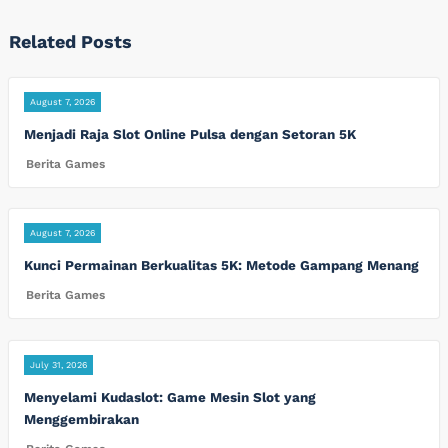
Related Posts
August 7, 2026
Menjadi Raja Slot Online Pulsa dengan Setoran 5K
Berita Games
August 7, 2026
Kunci Permainan Berkualitas 5K: Metode Gampang Menang
Berita Games
July 31, 2026
Menyelami Kudaslot: Game Mesin Slot yang
Menggembirakan