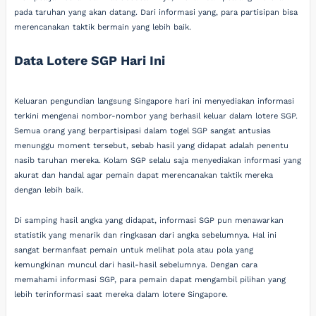
pada taruhan yang akan datang. Dari informasi yang, para partisipan bisa
merencanakan taktik bermain yang lebih baik.
Data Lotere SGP Hari Ini
Keluaran pengundian langsung Singapore hari ini menyediakan informasi
terkini mengenai nombor-nombor yang berhasil keluar dalam lotere SGP.
Semua orang yang berpartisipasi dalam togel SGP sangat antusias
menunggu moment tersebut, sebab hasil yang didapat adalah penentu
nasib taruhan mereka. Kolam SGP selalu saja menyediakan informasi yang
akurat dan handal agar pemain dapat merencanakan taktik mereka
dengan lebih baik.
Di samping hasil angka yang didapat, informasi SGP pun menawarkan
statistik yang menarik dan ringkasan dari angka sebelumnya. Hal ini
sangat bermanfaat pemain untuk melihat pola atau pola yang
kemungkinan muncul dari hasil-hasil sebelumnya. Dengan cara
memahami informasi SGP, para pemain dapat mengambil pilihan yang
lebih terinformasi saat mereka dalam lotere Singapore.