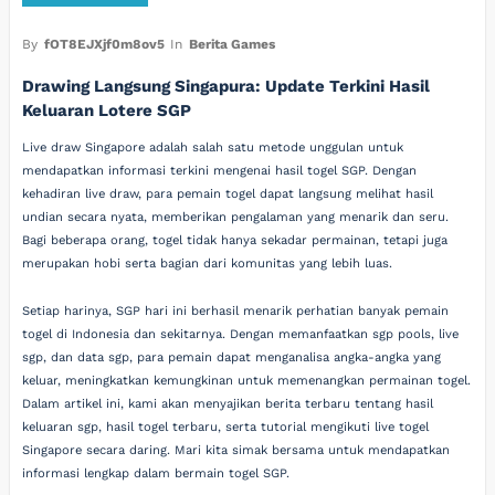
By
fOT8EJXjf0m8ov5
In
Berita Games
Drawing Langsung Singapura: Update Terkini Hasil
Keluaran Lotere SGP
Live draw Singapore adalah salah satu metode unggulan untuk
mendapatkan informasi terkini mengenai hasil togel SGP. Dengan
kehadiran live draw, para pemain togel dapat langsung melihat hasil
undian secara nyata, memberikan pengalaman yang menarik dan seru.
Bagi beberapa orang, togel tidak hanya sekadar permainan, tetapi juga
merupakan hobi serta bagian dari komunitas yang lebih luas.
Setiap harinya, SGP hari ini berhasil menarik perhatian banyak pemain
togel di Indonesia dan sekitarnya. Dengan memanfaatkan sgp pools, live
sgp, dan data sgp, para pemain dapat menganalisa angka-angka yang
keluar, meningkatkan kemungkinan untuk memenangkan permainan togel.
Dalam artikel ini, kami akan menyajikan berita terbaru tentang hasil
keluaran sgp, hasil togel terbaru, serta tutorial mengikuti live togel
Singapore secara daring. Mari kita simak bersama untuk mendapatkan
informasi lengkap dalam bermain togel SGP.