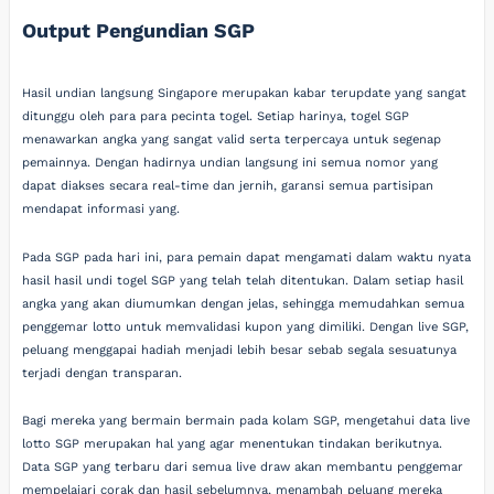
Output Pengundian SGP
Hasil undian langsung Singapore merupakan kabar terupdate yang sangat
ditunggu oleh para para pecinta togel. Setiap harinya, togel SGP
menawarkan angka yang sangat valid serta terpercaya untuk segenap
pemainnya. Dengan hadirnya undian langsung ini semua nomor yang
dapat diakses secara real-time dan jernih, garansi semua partisipan
mendapat informasi yang.
Pada SGP pada hari ini, para pemain dapat mengamati dalam waktu nyata
hasil hasil undi togel SGP yang telah telah ditentukan. Dalam setiap hasil
angka yang akan diumumkan dengan jelas, sehingga memudahkan semua
penggemar lotto untuk memvalidasi kupon yang dimiliki. Dengan live SGP,
peluang menggapai hadiah menjadi lebih besar sebab segala sesuatunya
terjadi dengan transparan.
Bagi mereka yang bermain bermain pada kolam SGP, mengetahui data live
lotto SGP merupakan hal yang agar menentukan tindakan berikutnya.
Data SGP yang terbaru dari semua live draw akan membantu penggemar
mempelajari corak dan hasil sebelumnya, menambah peluang mereka