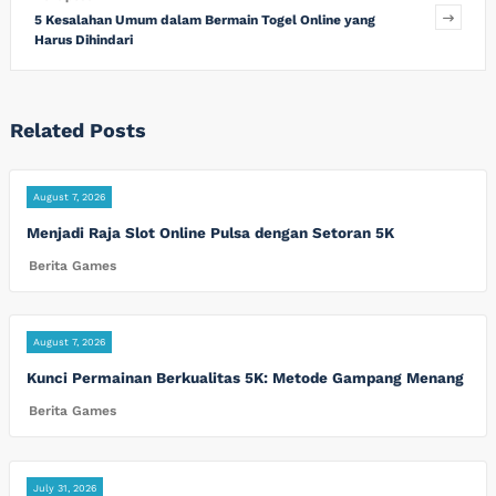
5 Kesalahan Umum dalam Bermain Togel Online yang
Harus Dihindari
Related Posts
August 7, 2026
Menjadi Raja Slot Online Pulsa dengan Setoran 5K
Berita Games
August 7, 2026
Kunci Permainan Berkualitas 5K: Metode Gampang Menang
Berita Games
July 31, 2026