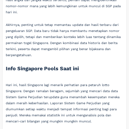
hasil angka dari jangka waktu tertentu, pemain dapat mengidentifikasi
nomor-nomor mana yang lebih kemungkinan untuk muncul di SGP pada
hari ini.
Akhirnya, penting untuk tetap memantau update dan hasil terbaru dari
pengeluaran SGP. Data baru tidak hanya membantu menetapkan nomor
yang dipilih, tetapi dan memberikan konteks lebih luas tentang dinamika
permainan togel Singapore. Dengan kombinasi data historis dan berita
terkini, peserta dapat mengambil pilihan yang benar bijaksana dan
berpengetahuan.
Info Singapore Pools Saat ini
Hari ini, hasil Singapore lagi menarik perhatian para petaruh lotto
Singapore. Dengan ramalan beragam, sejumlah yang mencari data data
Sistem Game Perjudian terupdate guna menambah kesempatan mereka
dalam meraih keberhasilan. Laporan Sistem Game Perjudian yang
diumumkan setiap waktu menjadi tempat informasi penting bagi para
penjudi. Mereka memakai statistik ini untuk menganalisis pola dan
mencari-cari bilangan yang mungkin mungkin muncul.