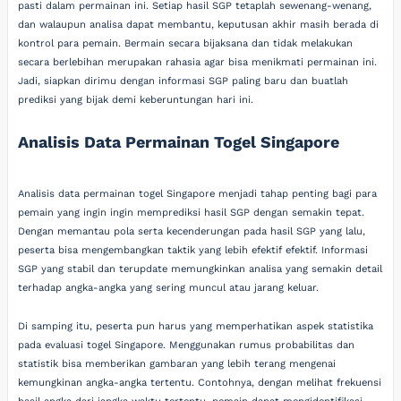
pasti dalam permainan ini. Setiap hasil SGP tetaplah sewenang-wenang,
dan walaupun analisa dapat membantu, keputusan akhir masih berada di
kontrol para pemain. Bermain secara bijaksana dan tidak melakukan
secara berlebihan merupakan rahasia agar bisa menikmati permainan ini.
Jadi, siapkan dirimu dengan informasi SGP paling baru dan buatlah
prediksi yang bijak demi keberuntungan hari ini.
Analisis Data Permainan Togel Singapore
Analisis data permainan togel Singapore menjadi tahap penting bagi para
pemain yang ingin ingin memprediksi hasil SGP dengan semakin tepat.
Dengan memantau pola serta kecenderungan pada hasil SGP yang lalu,
peserta bisa mengembangkan taktik yang lebih efektif efektif. Informasi
SGP yang stabil dan terupdate memungkinkan analisa yang semakin detail
terhadap angka-angka yang sering muncul atau jarang keluar.
Di samping itu, peserta pun harus yang memperhatikan aspek statistika
pada evaluasi togel Singapore. Menggunakan rumus probabilitas dan
statistik bisa memberikan gambaran yang lebih terang mengenai
kemungkinan angka-angka tertentu. Contohnya, dengan melihat frekuensi