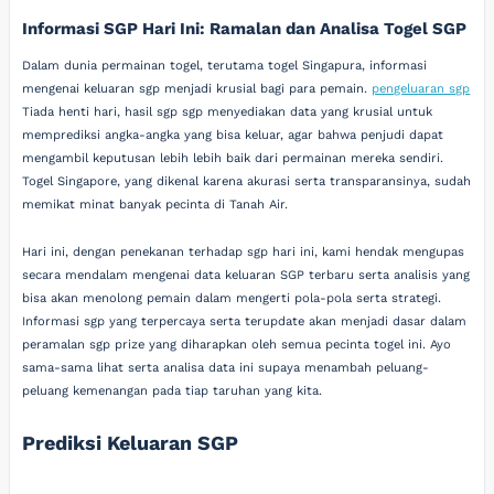
Informasi SGP Hari Ini: Ramalan dan Analisa Togel SGP
Dalam dunia permainan togel, terutama togel Singapura, informasi
mengenai keluaran sgp menjadi krusial bagi para pemain.
pengeluaran sgp
Tiada henti hari, hasil sgp sgp menyediakan data yang krusial untuk
memprediksi angka-angka yang bisa keluar, agar bahwa penjudi dapat
mengambil keputusan lebih lebih baik dari permainan mereka sendiri.
Togel Singapore, yang dikenal karena akurasi serta transparansinya, sudah
memikat minat banyak pecinta di Tanah Air.
Hari ini, dengan penekanan terhadap sgp hari ini, kami hendak mengupas
secara mendalam mengenai data keluaran SGP terbaru serta analisis yang
bisa akan menolong pemain dalam mengerti pola-pola serta strategi.
Informasi sgp yang terpercaya serta terupdate akan menjadi dasar dalam
peramalan sgp prize yang diharapkan oleh semua pecinta togel ini. Ayo
sama-sama lihat serta analisa data ini supaya menambah peluang-
peluang kemenangan pada tiap taruhan yang kita.
Prediksi Keluaran SGP