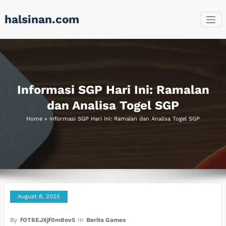
Skip
halsinan.com
to
content
Informasi SGP Hari Ini: Ramalan
dan Analisa Togel SGP
Home
»
Informasi SGP Hari Ini: Ramalan dan Analisa Togel SGP
August 8, 2025
By
fOT8EJXjf0m8ov5
In
Berita Games