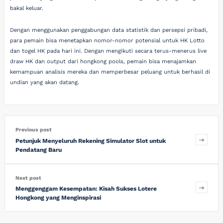
bakal keluar.
Dengan menggunakan penggabungan data statistik dan persepsi pribadi,
para pemain bisa menetapkan nomor-nomor potensial untuk HK Lotto
dan togel HK pada hari ini. Dengan mengikuti secara terus-menerus live
draw HK dan output dari hongkong pools, pemain bisa menajamkan
kemampuan analisis mereka dan memperbesar peluang untuk berhasil di
undian yang akan datang.
Previous post
Petunjuk Menyeluruh Rekening Simulator Slot untuk
Pendatang Baru
Next post
Menggenggam Kesempatan: Kisah Sukses Lotere
Hongkong yang Menginspirasi