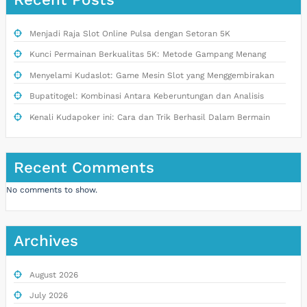
Menjadi Raja Slot Online Pulsa dengan Setoran 5K
Kunci Permainan Berkualitas 5K: Metode Gampang Menang
Menyelami Kudaslot: Game Mesin Slot yang Menggembirakan
Bupatitogel: Kombinasi Antara Keberuntungan dan Analisis
Kenali Kudapoker ini: Cara dan Trik Berhasil Dalam Bermain
Recent Comments
No comments to show.
Archives
August 2026
July 2026