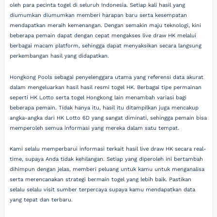
oleh para pecinta togel di seluruh Indonesia. Setiap kali hasil yang
diumumkan diumumkan memberi harapan baru serta kesempatan
mendapatkan meraih kemenangan. Dengan semakin maju teknologi, kini
beberapa pemain dapat dengan cepat mengakses live draw HK melalui
berbagai macam platform, sehingga dapat menyaksikan secara langsung
perkembangan hasil yang didapatkan.
Hongkong Pools sebagai penyelenggara utama yang referensi data akurat
dalam mengeluarkan hasil hasil resmi togel HK. Berbagai tipe permainan
seperti HK Lotto serta togel Hongkong lain menambah variasi bagi
beberapa pemain. Tidak hanya itu, hasil itu ditampilkan juga mencakup
angka-angka dari HK Lotto 6D yang sangat diminati, sehingga pemain bisa
memperoleh semua informasi yang mereka dalam satu tempat.
Kami selalu memperbarui informasi terkait hasil live draw HK secara real-
time, supaya Anda tidak kehilangan. Setiap yang diperoleh ini bertambah
dihimpun dengan jelas, memberi peluang untuk kamu untuk menganalisa
serta merencanakan strategi bermain togel yang lebih baik. Pastikan
selalu selalu visit sumber terpercaya supaya kamu mendapatkan data
yang tepat dan terbaru.