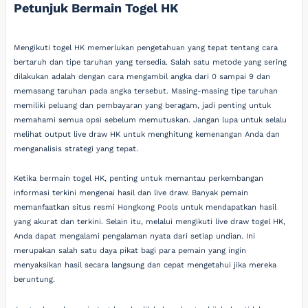
Petunjuk Bermain Togel HK
Mengikuti togel HK memerlukan pengetahuan yang tepat tentang cara
bertaruh dan tipe taruhan yang tersedia. Salah satu metode yang sering
dilakukan adalah dengan cara mengambil angka dari 0 sampai 9 dan
memasang taruhan pada angka tersebut. Masing-masing tipe taruhan
memiliki peluang dan pembayaran yang beragam, jadi penting untuk
memahami semua opsi sebelum memutuskan. Jangan lupa untuk selalu
melihat output live draw HK untuk menghitung kemenangan Anda dan
menganalisis strategi yang tepat.
Ketika bermain togel HK, penting untuk memantau perkembangan
informasi terkini mengenai hasil dan live draw. Banyak pemain
memanfaatkan situs resmi Hongkong Pools untuk mendapatkan hasil
yang akurat dan terkini. Selain itu, melalui mengikuti live draw togel HK,
Anda dapat mengalami pengalaman nyata dari setiap undian. Ini
merupakan salah satu daya pikat bagi para pemain yang ingin
menyaksikan hasil secara langsung dan cepat mengetahui jika mereka
beruntung.