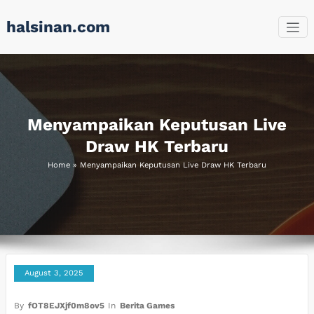
Skip
halsinan.com
to
content
Menyampaikan Keputusan Live
Draw HK Terbaru
Home
»
Menyampaikan Keputusan Live Draw HK Terbaru
August 3, 2025
By
fOT8EJXjf0m8ov5
In
Berita Games