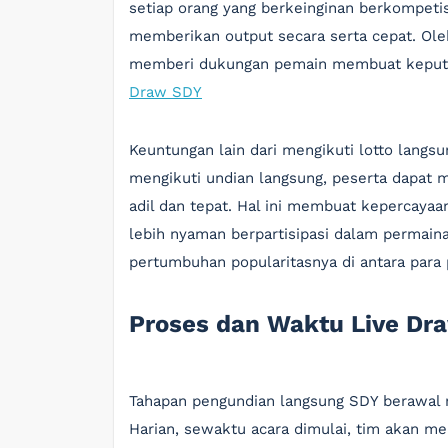
setiap orang yang berkeinginan berkompeti
memberikan output secara serta cepat. Oleh
memberi dukungan pemain membuat keputus
Draw SDY
Keuntungan lain dari mengikuti lotto langs
mengikuti undian langsung, peserta dapat 
adil dan tepat. Hal ini membuat kepercay
lebih nyaman berpartisipasi dalam permaina
pertumbuhan popularitasnya di antara para p
Proses dan Waktu Live Dr
Tahapan pengundian langsung SDY berawal m
Harian, sewaktu acara dimulai, tim akan mem