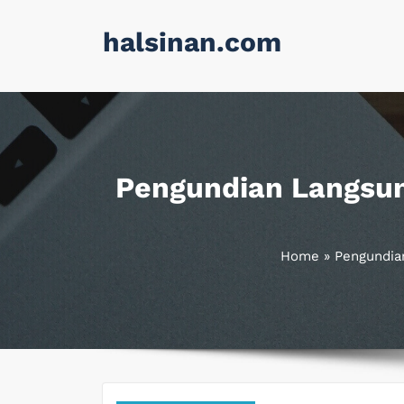
Skip
halsinan.com
to
content
Pengundian Langsung
Home
»
Pengundian