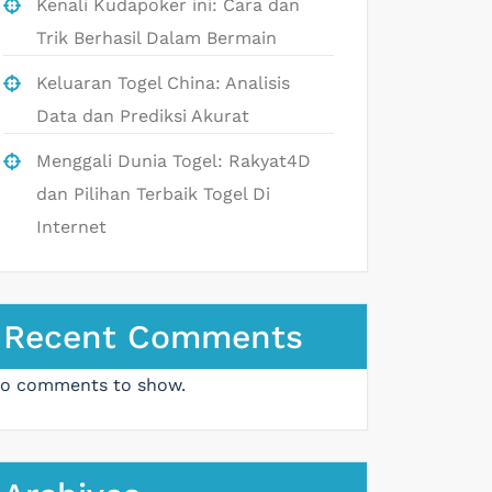
Kenali Kudapoker ini: Cara dan
Trik Berhasil Dalam Bermain
Keluaran Togel China: Analisis
Data dan Prediksi Akurat
Menggali Dunia Togel: Rakyat4D
dan Pilihan Terbaik Togel Di
Internet
Recent Comments
o comments to show.