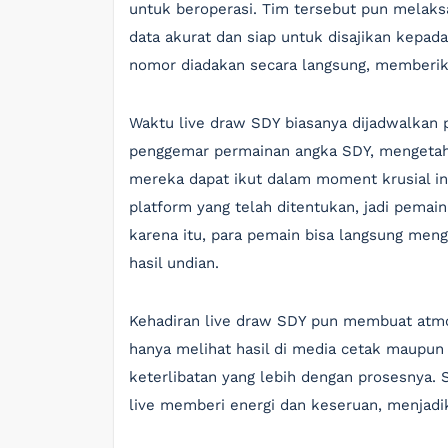
untuk beroperasi. Tim tersebut pun mela
data akurat dan siap untuk disajikan kepad
nomor diadakan secara langsung, memberikan
Waktu live draw SDY biasanya dijadwalkan p
penggemar permainan angka SDY, mengetahui
mereka dapat ikut dalam moment krusial ini.
platform yang telah ditentukan, jadi pema
karena itu, para pemain bisa langsung men
hasil undian.
Kehadiran live draw SDY pun membuat atmo
hanya melihat hasil di media cetak maupun
keterlibatan yang lebih dengan prosesnya.
live memberi energi dan keseruan, menjadi