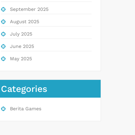
September 2025
August 2025
July 2025
June 2025
May 2025
Categories
Berita Games