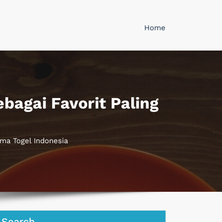
Home
bagai Favorit Paling
ama Togel Indonesia
Search