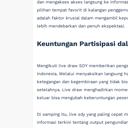
dan mengakses akses langsung ke informasi
pilihan tempat favorit di kalangan penggem
adalah faktor krusial dalam mengambil kepu
lebih mendebarkan dan penuh ekspektasi.
Keuntungan Partisipasi d
Mengikuti live draw SDY memberikan pengal
Indonesia. Melalui menyaksikan langsung ha
ketegangan dan kegembiraan yang tidak bis
setelahnya. Live draw menghadirkan mome
keluar bisa mengubah keberuntungan peser
Di samping itu, live sdy yang paling cepa
informasi terkini tentang output pengundia