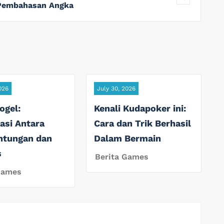
 Pembahasan Angka
026
July 30, 2026
ogel:
Kenali Kudapoker ini:
asi Antara
Cara dan Trik Berhasil
ntungan dan
Dalam Bermain
s
Berita Games
Games