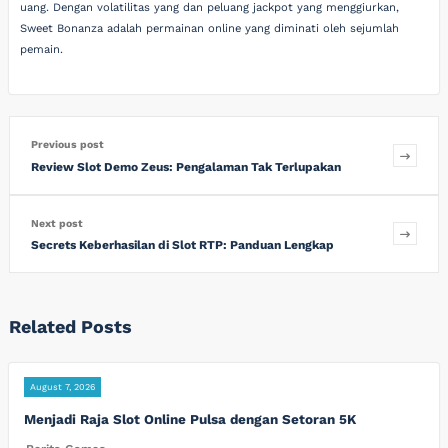
uang. Dengan volatilitas yang dan peluang jackpot yang menggiurkan,
Sweet Bonanza adalah permainan online yang diminati oleh sejumlah
pemain.
Previous post
Review Slot Demo Zeus: Pengalaman Tak Terlupakan
Next post
Secrets Keberhasilan di Slot RTP: Panduan Lengkap
Related Posts
August 7, 2026
Menjadi Raja Slot Online Pulsa dengan Setoran 5K