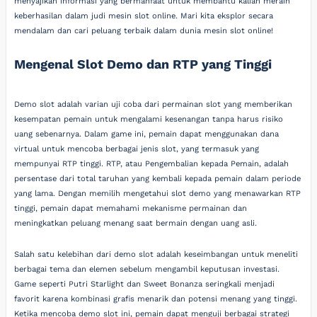
menyajikan informasi yang bermanfaat untuk membantu kalian meraih
keberhasilan dalam judi mesin slot online. Mari kita eksplor secara
mendalam dan cari peluang terbaik dalam dunia mesin slot online!
Mengenal Slot Demo dan RTP yang Tinggi
Demo slot adalah varian uji coba dari permainan slot yang memberikan
kesempatan pemain untuk mengalami kesenangan tanpa harus risiko
uang sebenarnya. Dalam game ini, pemain dapat menggunakan dana
virtual untuk mencoba berbagai jenis slot, yang termasuk yang
mempunyai RTP tinggi. RTP, atau Pengembalian kepada Pemain, adalah
persentase dari total taruhan yang kembali kepada pemain dalam periode
yang lama. Dengan memilih mengetahui slot demo yang menawarkan RTP
tinggi, pemain dapat memahami mekanisme permainan dan
meningkatkan peluang menang saat bermain dengan uang asli.
Salah satu kelebihan dari demo slot adalah keseimbangan untuk meneliti
berbagai tema dan elemen sebelum mengambil keputusan investasi.
Game seperti Putri Starlight dan Sweet Bonanza seringkali menjadi
favorit karena kombinasi grafis menarik dan potensi menang yang tinggi.
Ketika mencoba demo slot ini, pemain dapat menguji berbagai strategi