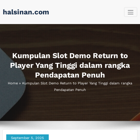
Skip
halsinan.com
to
content
Kumpulan Slot Demo Return to
Player Yang Tinggi dalam rangka
Pendapatan Penuh
Home
»
Kumpulan Slot Demo Return to Player Yang Tinggi dalam rangka
Pendapatan Penuh
September 5, 2025