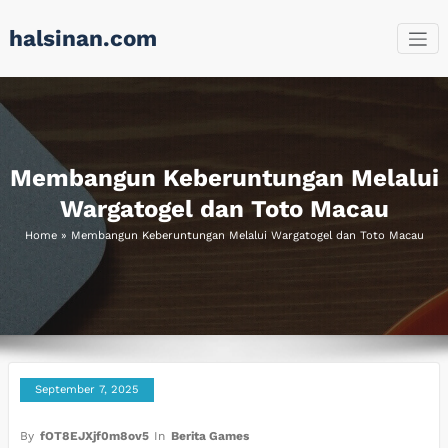
Skip
halsinan.com
to
content
Membangun Keberuntungan Melalui
Wargatogel dan Toto Macau
Home
»
Membangun Keberuntungan Melalui Wargatogel dan Toto Macau
September 7, 2025
By
fOT8EJXjf0m8ov5
In
Berita Games