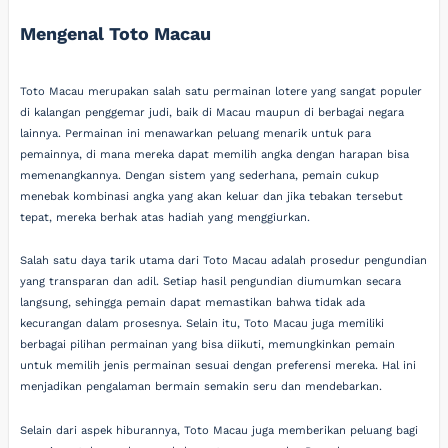
Mengenal Toto Macau
Toto Macau merupakan salah satu permainan lotere yang sangat populer
di kalangan penggemar judi, baik di Macau maupun di berbagai negara
lainnya. Permainan ini menawarkan peluang menarik untuk para
pemainnya, di mana mereka dapat memilih angka dengan harapan bisa
memenangkannya. Dengan sistem yang sederhana, pemain cukup
menebak kombinasi angka yang akan keluar dan jika tebakan tersebut
tepat, mereka berhak atas hadiah yang menggiurkan.
Salah satu daya tarik utama dari Toto Macau adalah prosedur pengundian
yang transparan dan adil. Setiap hasil pengundian diumumkan secara
langsung, sehingga pemain dapat memastikan bahwa tidak ada
kecurangan dalam prosesnya. Selain itu, Toto Macau juga memiliki
berbagai pilihan permainan yang bisa diikuti, memungkinkan pemain
untuk memilih jenis permainan sesuai dengan preferensi mereka. Hal ini
menjadikan pengalaman bermain semakin seru dan mendebarkan.
Selain dari aspek hiburannya, Toto Macau juga memberikan peluang bagi