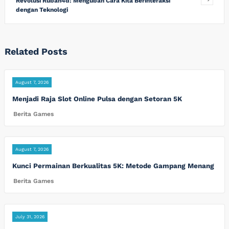
Revolusi Rubah4d: Mengubah Cara Kita Berinteraksi
dengan Teknologi
Related Posts
August 7, 2026
Menjadi Raja Slot Online Pulsa dengan Setoran 5K
Berita Games
August 7, 2026
Kunci Permainan Berkualitas 5K: Metode Gampang Menang
Berita Games
July 31, 2026