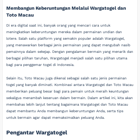
Membangun Keberuntungan Melalui Wargatogel dan
Toto Macau
Di era digital saat ini, banyak orang yang mencari cara untuk
meningkatkan keberuntungan mereka dalam permainan undian dan
lotere. Salah satu platform yang semakin populer adalah Wargatogel,
yang menawarkan berbagai jenis permainan yang dapat mengubah nasib
pemainnya dalam sekejap. Dengan pengalaman bermain yang menarik dan
berbagai pilihan taruhan, Wargatogel menjadi salah satu pilihan utama
bagi para penggemar togel di Indonesia.
Selain itu, Toto Macau juga dikenal sebagai salah satu jenis permainan
togel yang banyak diminati. Kombinasi antara Wargatogel dan Toto Macau
memberikan peluang besar bagi para pemain untuk meraih keuntungan
sekaligus menambah keseruan dalam bermain. Dalam artikel ini, kita akan
membahas lebih lanjut tentang bagaimana Wargatogel dan Toto Macau
dapat membantu Anda membangun keberuntungan Anda, serta tips
untuk bermain agar dapat memaksimalkan peluang Anda.
Pengantar Wargatogel