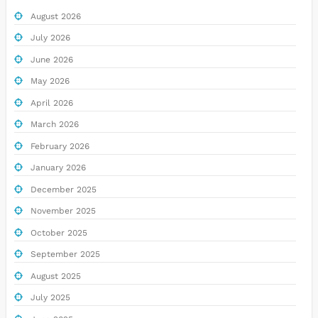
August 2026
July 2026
June 2026
May 2026
April 2026
March 2026
February 2026
January 2026
December 2025
November 2025
October 2025
September 2025
August 2025
July 2025