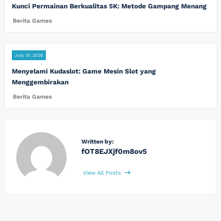
Kunci Permainan Berkualitas 5K: Metode Gampang Menang
Berita Games
July 31, 2026
Menyelami Kudaslot: Game Mesin Slot yang
Menggembirakan
Berita Games
Written by:
fOT8EJXjf0m8ov5
View All Posts