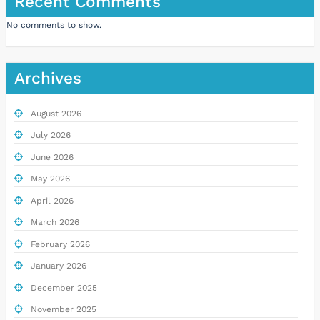
Recent Comments
No comments to show.
Archives
August 2026
July 2026
June 2026
May 2026
April 2026
March 2026
February 2026
January 2026
December 2025
November 2025