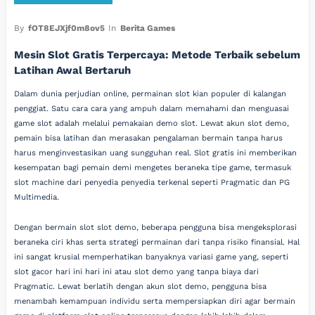
By
fOT8EJXjf0m8ov5
In
Berita Games
Mesin Slot Gratis Terpercaya: Metode Terbaik sebelum
Latihan Awal Bertaruh
Dalam dunia perjudian online, permainan slot kian populer di kalangan
penggiat. Satu cara cara yang ampuh dalam memahami dan menguasai
game slot adalah melalui pemakaian demo slot. Lewat akun slot demo,
pemain bisa latihan dan merasakan pengalaman bermain tanpa harus
harus menginvestasikan uang sungguhan real. Slot gratis ini memberikan
kesempatan bagi pemain demi mengetes beraneka tipe game, termasuk
slot machine dari penyedia penyedia terkenal seperti Pragmatic dan PG
Multimedia.
Dengan bermain slot slot demo, beberapa pengguna bisa mengeksplorasi
beraneka ciri khas serta strategi permainan dari tanpa risiko finansial. Hal
ini sangat krusial memperhatikan banyaknya variasi game yang, seperti
slot gacor hari ini hari ini atau slot demo yang tanpa biaya dari
Pragmatic. Lewat berlatih dengan akun slot demo, pengguna bisa
menambah kemampuan individu serta mempersiapkan diri agar bermain