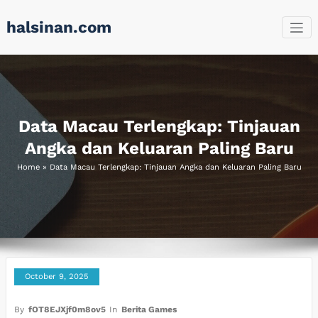
Skip
halsinan.com
to
content
Data Macau Terlengkap: Tinjauan
Angka dan Keluaran Paling Baru
Home
»
Data Macau Terlengkap: Tinjauan Angka dan Keluaran Paling Baru
October 9, 2025
By
fOT8EJXjf0m8ov5
In
Berita Games