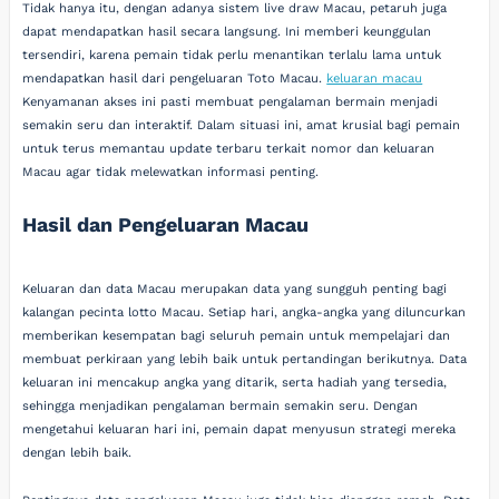
Tidak hanya itu, dengan adanya sistem live draw Macau, petaruh juga
dapat mendapatkan hasil secara langsung. Ini memberi keunggulan
tersendiri, karena pemain tidak perlu menantikan terlalu lama untuk
mendapatkan hasil dari pengeluaran Toto Macau.
keluaran macau
Kenyamanan akses ini pasti membuat pengalaman bermain menjadi
semakin seru dan interaktif. Dalam situasi ini, amat krusial bagi pemain
untuk terus memantau update terbaru terkait nomor dan keluaran
Macau agar tidak melewatkan informasi penting.
Hasil dan Pengeluaran Macau
Keluaran dan data Macau merupakan data yang sungguh penting bagi
kalangan pecinta lotto Macau. Setiap hari, angka-angka yang diluncurkan
memberikan kesempatan bagi seluruh pemain untuk mempelajari dan
membuat perkiraan yang lebih baik untuk pertandingan berikutnya. Data
keluaran ini mencakup angka yang ditarik, serta hadiah yang tersedia,
sehingga menjadikan pengalaman bermain semakin seru. Dengan
mengetahui keluaran hari ini, pemain dapat menyusun strategi mereka
dengan lebih baik.