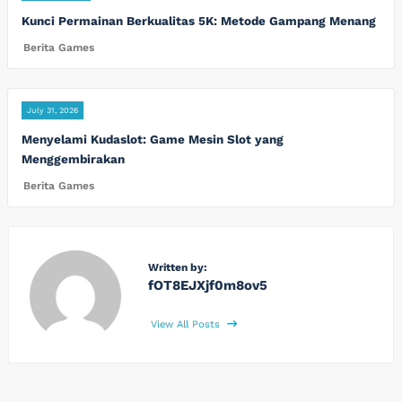
Kunci Permainan Berkualitas 5K: Metode Gampang Menang
Berita Games
July 31, 2026
Menyelami Kudaslot: Game Mesin Slot yang
Menggembirakan
Berita Games
Written by:
fOT8EJXjf0m8ov5
View All Posts