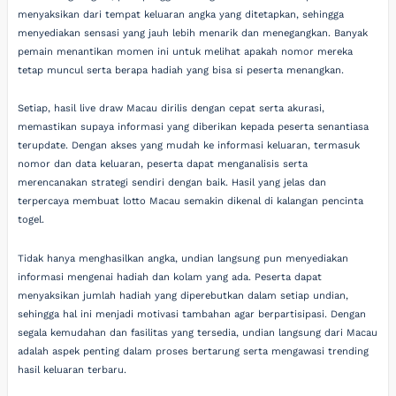
menyaksikan dari tempat keluaran angka yang ditetapkan, sehingga
menyediakan sensasi yang jauh lebih menarik dan menegangkan. Banyak
pemain menantikan momen ini untuk melihat apakah nomor mereka
tetap muncul serta berapa hadiah yang bisa si peserta menangkan.
Setiap, hasil live draw Macau dirilis dengan cepat serta akurasi,
memastikan supaya informasi yang diberikan kepada peserta senantiasa
terupdate. Dengan akses yang mudah ke informasi keluaran, termasuk
nomor dan data keluaran, peserta dapat menganalisis serta
merencanakan strategi sendiri dengan baik. Hasil yang jelas dan
terpercaya membuat lotto Macau semakin dikenal di kalangan pencinta
togel.
Tidak hanya menghasilkan angka, undian langsung pun menyediakan
informasi mengenai hadiah dan kolam yang ada. Peserta dapat
menyaksikan jumlah hadiah yang diperebutkan dalam setiap undian,
sehingga hal ini menjadi motivasi tambahan agar berpartisipasi. Dengan
segala kemudahan dan fasilitas yang tersedia, undian langsung dari Macau
adalah aspek penting dalam proses bertarung serta mengawasi trending
hasil keluaran terbaru.