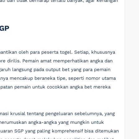
 dan tidak berharap terlalu banyak, agar kenangan
SGP
antikan oleh para peserta togel. Setiap, khususnya
ore dirilis. Pemain amat memperhatikan angka dan
garuh langsung pada output bet yang para pemain
anya mencakup beraneka tipe, seperti nomor utama
patan pemain untuk cocokkan angka bet mereka
masi krusial tentang pengeluaran sebelumnya, yang
n merumuskan angka-angka yang mungkin untuk
luaran SGP yang paling komprehensif bisa ditemukan