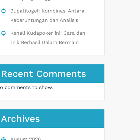
Bupatitogel: Kombinasi Antara
Keberuntungan dan Analisis
Kenali Kudapoker ini: Cara dan
Trik Berhasil Dalam Bermain
Recent Comments
o comments to show.
Archives
August 2026