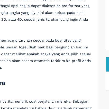
rbagai opsi angka dapat diakses dalam format yang
ka-angka yang diyakini akan keluar pada hasil
 3D, atau 4D, sesuai jenis taruhan yang ingin Anda
memasang taruhan sesuai pada kuantitas yang
e undian Togel SGP, baik bagi pengundian hari ini
 dapat melihat apakah angka yang Anda pilih sesuai
adiah akan secara otomatis terkirim ke profil Anda
u.
ra
 cerita menarik soal perjalanan mereka. Sebagian
 ketika mengetahui bahwa dirinya adalah pemenang.