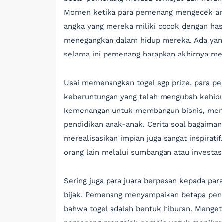
Momen ketika para pemenang mengecek ang
angka yang mereka miliki cocok dengan has
menegangkan dalam hidup mereka. Ada yang
selama ini pemenang harapkan akhirnya me
Usai memenangkan togel sgp prize, para p
keberuntungan yang telah mengubah kehid
kemenangan untuk membangun bisnis, mem
pendidikan anak-anak. Cerita soal bagai
merealisasikan impian juga sangat inspirat
orang lain melalui sumbangan atau investa
Sering juga para juara berpesan kepada par
bijak. Pemenang menyampaikan betapa penti
bahwa togel adalah bentuk hiburan. Menget