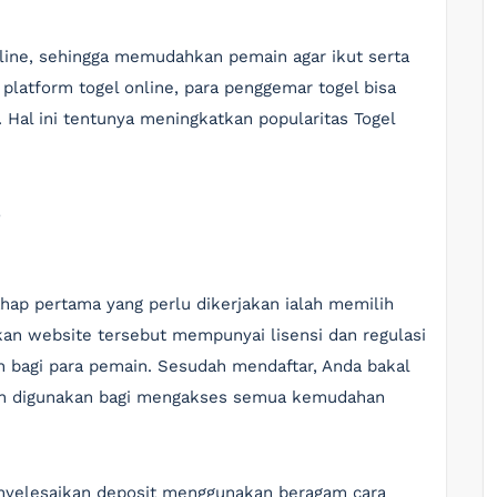
nline, sehingga memudahkan pemain agar ikut serta
i platform togel online, para penggemar togel bisa
. Hal ini tentunya meningkatkan popularitas Togel
P
hap pertama yang perlu dikerjakan ialah memilih
ikan website tersebut mempunyai lisensi dan regulasi
 bagi para pemain. Sesudah mendaftar, Anda bakal
kan digunakan bagi mengakses semua kemudahan
enyelesaikan deposit menggunakan beragam cara