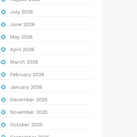
July 2026
June 2026
May 2026
April 2026
March 2026
February 2026
January 2026
December 2025
November 2025
October 2025