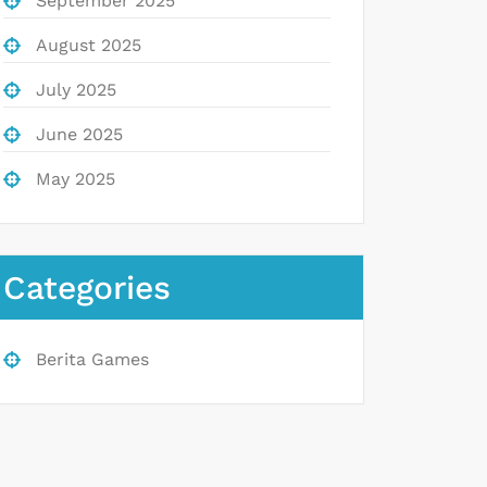
September 2025
August 2025
July 2025
June 2025
May 2025
Categories
Berita Games