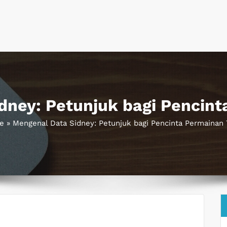
dney: Petunjuk bagi Pencint
e
»
Mengenal Data Sidney: Petunjuk bagi Pencinta Permainan 