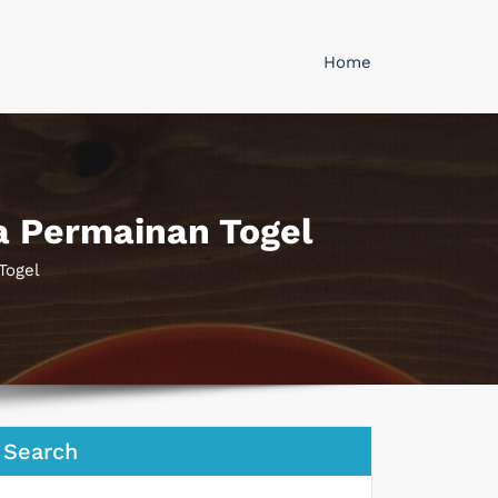
Home
a Permainan Togel
Togel
Search