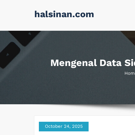
Skip
halsinan.com
to
content
Mengenal Data Si
Hom
October 24, 2025