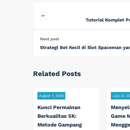
Tutorial Komplet 
Next post
Strategi Bet Kecil di Slot Spaceman 
Related Posts
August 7, 2026
July 31, 2
Kunci Permainan
Menyel
Berkualitas 5K:
Game M
Metode Gampang
Mengge