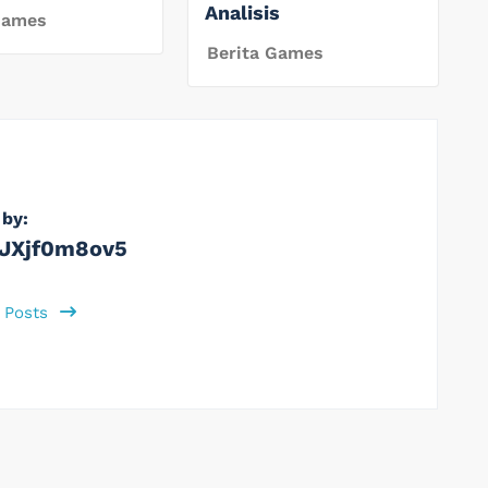
Analisis
Games
Berita Games
 by:
JXjf0m8ov5
l Posts