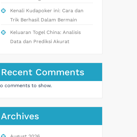
Kenali Kudapoker ini: Cara dan
Trik Berhasil Dalam Bermain
Keluaran Togel China: Analisis
Data dan Prediksi Akurat
Recent Comments
o comments to show.
Archives
August 2026