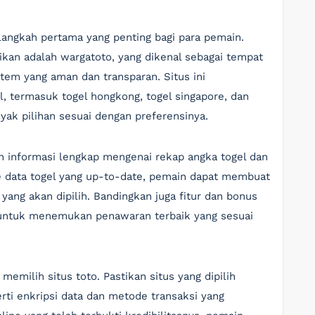
 langkah pertama yang penting bagi para pemain.
ikan adalah wargatoto, yang dikenal sebagai tempat
stem yang aman dan transparan. Situs ini
, termasuk togel hongkong, togel singapore, dan
yak pilihan sesuai dengan preferensinya.
n informasi lengkap mengenai rekap angka togel dan
ke data togel yang up-to-date, pemain dapat membuat
ang akan dipilih. Bandingkan juga fitur dan bonus
l untuk menemukan penawaran terbaik yang sesuai
emilih situs toto. Pastikan situs yang dipilih
rti enkripsi data dan metode transaksi yang