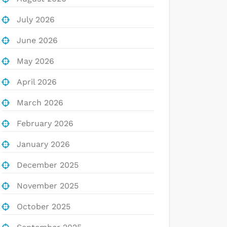
July 2026
June 2026
May 2026
April 2026
March 2026
February 2026
January 2026
December 2025
November 2025
October 2025