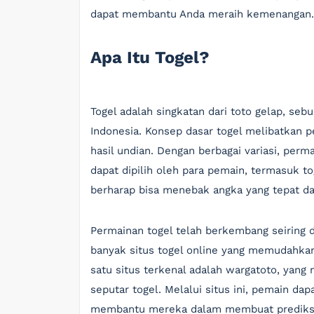
dapat membantu Anda meraih kemenangan.
Apa Itu Togel?
Togel adalah singkatan dari toto gelap, seb
Indonesia. Konsep dasar togel melibatkan 
hasil undian. Dengan berbagai variasi, perm
dapat dipilih oleh para pemain, termasuk t
berharap bisa menebak angka yang tepat d
Permainan togel telah berkembang seiring d
banyak situs togel online yang memudahkan
satu situs terkenal adalah wargatoto, yang
seputar togel. Melalui situs ini, pemain da
membantu mereka dalam membuat prediks