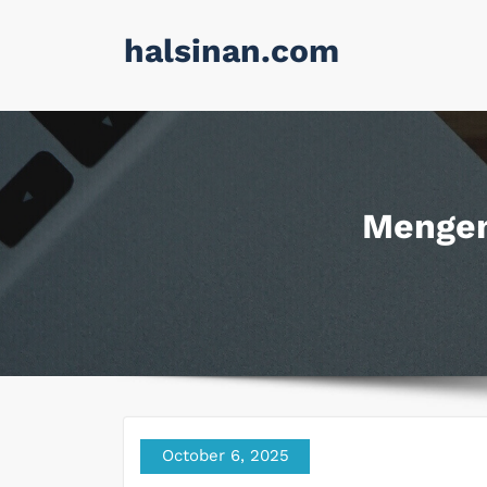
Skip
halsinan.com
to
content
Mengen
October 6, 2025