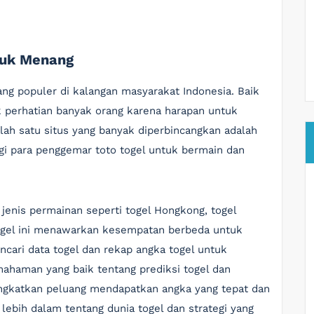
tuk Menang
ang populer di kalangan masyarakat Indonesia. Baik
k perhatian banyak orang karena harapan untuk
ah satu situs yang banyak diperbincangkan adalah
i para penggemar toto togel untuk bermain dan
 jenis permainan seperti togel Hongkong, togel
 togel ini menawarkan kesempatan berbeda untuk
cari data togel dan rekap angka togel untuk
haman yang baik tentang prediksi togel dan
ingkatkan peluang mendapatkan angka yang tepat dan
lebih dalam tentang dunia togel dan strategi yang