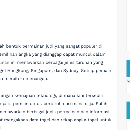
uah bentuk permainan judi yang sangat populer di
pemilihan angka yang dianggap dapat muncul dalam
ainan ini menawarkan berbagai jenis taruhan yang
ogel Hongkong, Singapore, dan Sydney. Setiap pemain
an meraih kemenangan.
N
engan kemajuan teknologi, di mana kini tersedia
 para pemain untuk bertaruh dari mana saja. Salah
 menawarkan berbagai jenis permainan dan informasi
pat mengakses data togel dan rekap angka togel untuk
i.