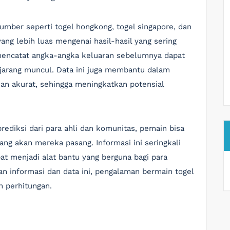
 sumber seperti togel hongkong, togel singapore, dan
ng lebih luas mengenai hasil-hasil yang sering
mencatat angka-angka keluaran sebelumnya dapat
jarang muncul. Data ini juga membantu dalam
an akurat, sehingga meningkatkan potensial
rediksi dari para ahli dan komunitas, pemain bisa
ang akan mereka pasang. Informasi ini seringkali
pat menjadi alat bantu yang berguna bagi para
 informasi dan data ini, pengalaman bermain togel
h perhitungan.