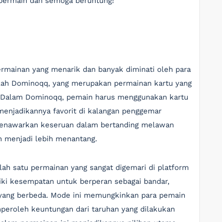
t bermain dan semoga beruntung!
ermainan yang menarik dan banyak diminati oleh para
alah Dominoqq, yang merupakan permainan kartu yang
. Dalam Dominoqq, pemain harus menggunakan kartu
menjadikannya favorit di kalangan penggemar
a menawarkan keseruan dalam bertanding melawan
n menjadi lebih menantang.
lah satu permainan yang sangat digemari di platform
ki kesempatan untuk berperan sebagai bandar,
yang berbeda. Mode ini memungkinkan para pemain
mperoleh keuntungan dari taruhan yang dilakukan