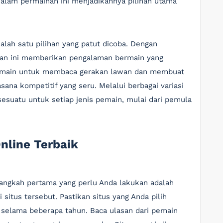
alam permainan ini menjadikannya pilihan utama
alah satu pilihan yang patut dicoba. Dengan
ainan ini memberikan pengalaman bermain yang
emain untuk membaca gerakan lawan dan membuat
ana kompetitif yang seru. Melalui berbagai variasi
esuatu untuk setiap jenis pemain, mulai dari pemula
nline Terbaik
langkah pertama yang perlu Anda lakukan adalah
situs tersebut. Pastikan situs yang Anda pilih
i selama beberapa tahun. Baca ulasan dari pemain