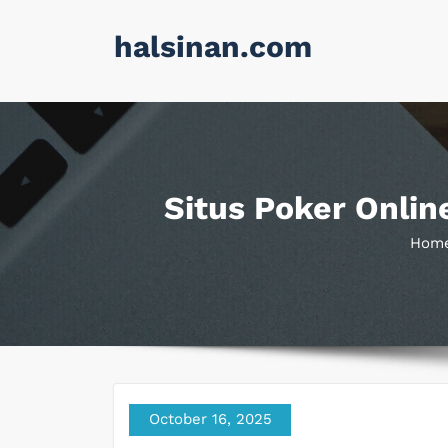
Skip
halsinan.com
to
content
Situs Poker Onli
Hom
October 16, 2025