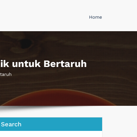
Home
ik untuk Bertaruh
taruh
Search