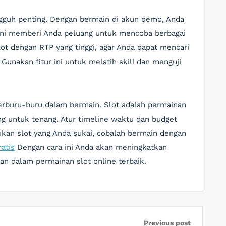
gguh penting. Dengan bermain di akun demo, Anda
. Ini memberi Anda peluang untuk mencoba berbagai
slot dengan RTP yang tinggi, agar Anda dapat mencari
Gunakan fitur ini untuk melatih skill dan menguji
erburu-buru dalam bermain. Slot adalah permainan
g untuk tenang. Atur timeline waktu dan budget
an slot yang Anda sukai, cobalah bermain dengan
atis
Dengan cara ini Anda akan meningkatkan
 dalam permainan slot online terbaik.
Previous post