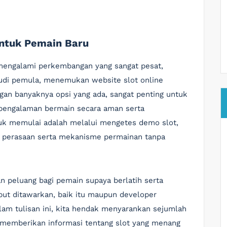
untuk Pemain Baru
ah mengalami perkembangan yang sangat pesat,
 judi pemula, menemukan website slot online
ngan banyaknya opsi yang ada, sangat penting untuk
pengalaman bermain secara aman serta
tuk memulai adalah melalui mengetes demo slot,
perasaan serta mekanisme permainan tanpa
 peluang bagi pemain supaya berlatih serta
ut ditawarkan, baik itu maupun developer
alam tulisan ini, kita hendak menyarankan sejumlah
n memberikan informasi tentang slot yang menang