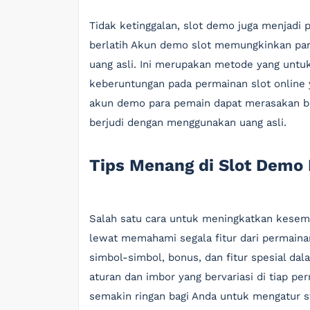
Tidak ketinggalan, slot demo juga menjadi pi
berlatih Akun demo slot memungkinkan par
uang asli. Ini merupakan metode yang unt
keberuntungan pada permainan slot online
akun demo para pemain dapat merasakan ber
berjudi dengan menggunakan uang asli.
Tips Menang di Slot Demo
Salah satu cara untuk meningkatkan kesem
lewat memahami segala fitur dari permainan
simbol-simbol, bonus, dan fitur spesial d
aturan dan imbor yang bervariasi di tiap pe
semakin ringan bagi Anda untuk mengatur st