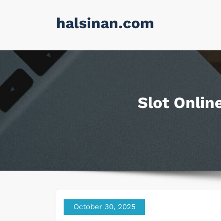
Skip
halsinan.com
to
content
Slot Onlin
October 30, 2025