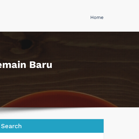
Home
Pemain Baru
Search