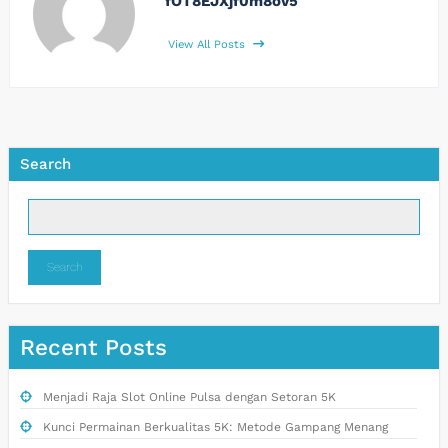
fOT8EJXjf0m8ov5
View All Posts
Search
Search
Recent Posts
Menjadi Raja Slot Online Pulsa dengan Setoran 5K
Kunci Permainan Berkualitas 5K: Metode Gampang Menang