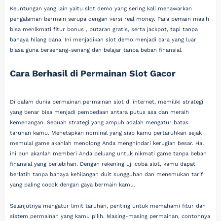
Keuntungan yang lain yaitu slot demo yang sering kali menawarkan
pengalaman bermain serupa dengan versi real money. Para pemain masih
bisa menikmati fitur bonus , putaran gratis, serta jackpot, tapi tanpa
bahaya hilang dana. Ini menjadikan slot demo menjadi cara yang luar
biasa guna bersenang-senang dan belajar tanpa beban finansial.
Cara Berhasil di Permainan Slot Gacor
Di dalam dunia permainan permainan slot di internet, memiliki strategi
yang benar bisa menjadi pembedaan antara putus asa dan meraih
kemenangan. Sebuah strategi yang ampuh adalah mengatur batas
taruhan kamu. Menetapkan nominal yang siap kamu pertaruhkan sejak
memulai game akanlah menolong Anda menghindari kerugian besar. Hal
ini pun akanlah memberi Anda peluang untuk nikmati game tanpa beban
finansial yang berlebihan. Dengan rekening uji coba slot, kamu dapat
berlatih tanpa bahaya kehilangan duit sungguhan dan menemukan tarif
yang paling cocok dengan gaya bermain kamu.
Selanjutnya mengatur limit taruhan, penting untuk memahami fitur dan
sistem permainan yang kamu pilih. Masing-masing permainan, contohnya