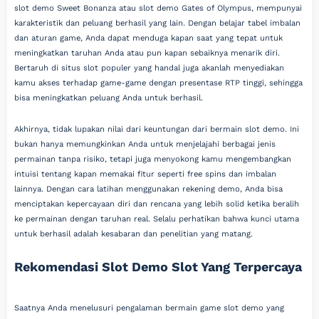
slot demo Sweet Bonanza atau slot demo Gates of Olympus, mempunyai
karakteristik dan peluang berhasil yang lain. Dengan belajar tabel imbalan
dan aturan game, Anda dapat menduga kapan saat yang tepat untuk
meningkatkan taruhan Anda atau pun kapan sebaiknya menarik diri.
Bertaruh di situs slot populer yang handal juga akanlah menyediakan
kamu akses terhadap game-game dengan presentase RTP tinggi, sehingga
bisa meningkatkan peluang Anda untuk berhasil.
Akhirnya, tidak lupakan nilai dari keuntungan dari bermain slot demo. Ini
bukan hanya memungkinkan Anda untuk menjelajahi berbagai jenis
permainan tanpa risiko, tetapi juga menyokong kamu mengembangkan
intuisi tentang kapan memakai fitur seperti free spins dan imbalan
lainnya. Dengan cara latihan menggunakan rekening demo, Anda bisa
menciptakan kepercayaan diri dan rencana yang lebih solid ketika beralih
ke permainan dengan taruhan real. Selalu perhatikan bahwa kunci utama
untuk berhasil adalah kesabaran dan penelitian yang matang.
Rekomendasi Slot Demo Slot Yang Terpercaya
Saatnya Anda menelusuri pengalaman bermain game slot demo yang