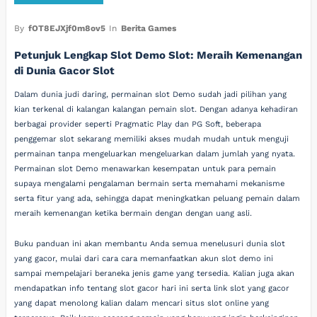
By
fOT8EJXjf0m8ov5
In
Berita Games
Petunjuk Lengkap Slot Demo Slot: Meraih Kemenangan
di Dunia Gacor Slot
Dalam dunia judi daring, permainan slot Demo sudah jadi pilihan yang
kian terkenal di kalangan kalangan pemain slot. Dengan adanya kehadiran
berbagai provider seperti Pragmatic Play dan PG Soft, beberapa
penggemar slot sekarang memiliki akses mudah mudah untuk menguji
permainan tanpa mengeluarkan mengeluarkan dalam jumlah yang nyata.
Permainan slot Demo menawarkan kesempatan untuk para pemain
supaya mengalami pengalaman bermain serta memahami mekanisme
serta fitur yang ada, sehingga dapat meningkatkan peluang pemain dalam
meraih kemenangan ketika bermain dengan dengan uang asli.
Buku panduan ini akan membantu Anda semua menelusuri dunia slot
yang gacor, mulai dari cara cara memanfaatkan akun slot demo ini
sampai mempelajari beraneka jenis game yang tersedia. Kalian juga akan
mendapatkan info tentang slot gacor hari ini serta link slot yang gacor
yang dapat menolong kalian dalam mencari situs slot online yang