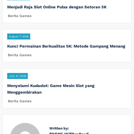
Menjadi Raja Slot Online Pulsa dengan Setoran 5K
Berita Games
August 7, 2026
Kunci Permainan Berkualitas 5K: Metode Gampang Menang
Berita Games
July 31, 2026
Menyelami Kudaslot: Game Mesin Slot yang
Menggembirakan
Berita Games
Written by: