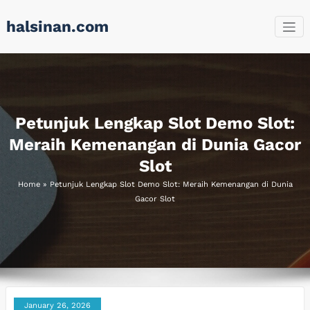
Skip
halsinan.com
to
content
Petunjuk Lengkap Slot Demo Slot:
Meraih Kemenangan di Dunia Gacor
Slot
Home
»
Petunjuk Lengkap Slot Demo Slot: Meraih Kemenangan di Dunia
Gacor Slot
January 26, 2026