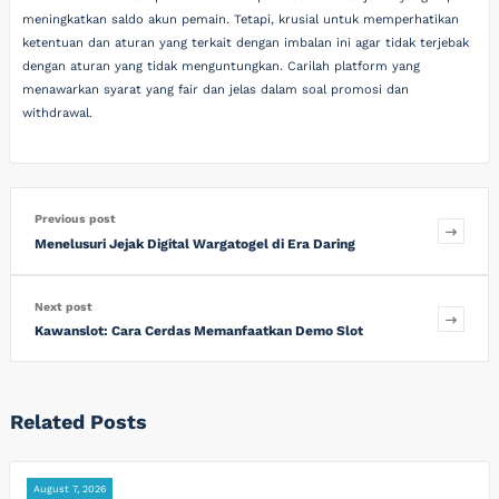
meningkatkan saldo akun pemain. Tetapi, krusial untuk memperhatikan
ketentuan dan aturan yang terkait dengan imbalan ini agar tidak terjebak
dengan aturan yang tidak menguntungkan. Carilah platform yang
menawarkan syarat yang fair dan jelas dalam soal promosi dan
withdrawal.
Previous post
Menelusuri Jejak Digital Wargatogel di Era Daring
Next post
Kawanslot: Cara Cerdas Memanfaatkan Demo Slot
Related Posts
August 7, 2026