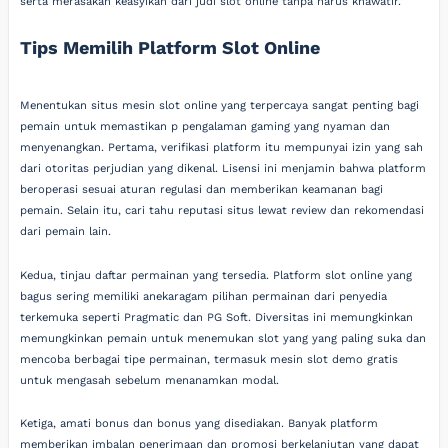
serta merasakan keasyikan dari judi slot online tanpa harus khawatir.
Tips Memilih Platform Slot Online
Menentukan situs mesin slot online yang terpercaya sangat penting bagi
pemain untuk memastikan p pengalaman gaming yang nyaman dan
menyenangkan. Pertama, verifikasi platform itu mempunyai izin yang sah
dari otoritas perjudian yang dikenal. Lisensi ini menjamin bahwa platform
beroperasi sesuai aturan regulasi dan memberikan keamanan bagi
pemain. Selain itu, cari tahu reputasi situs lewat review dan rekomendasi
dari pemain lain.
Kedua, tinjau daftar permainan yang tersedia. Platform slot online yang
bagus sering memiliki anekaragam pilihan permainan dari penyedia
terkemuka seperti Pragmatic dan PG Soft. Diversitas ini memungkinkan
memungkinkan pemain untuk menemukan slot yang yang paling suka dan
mencoba berbagai tipe permainan, termasuk mesin slot demo gratis
untuk mengasah sebelum menanamkan modal.
Ketiga, amati bonus dan bonus yang disediakan. Banyak platform
memberikan imbalan penerimaan dan promosi berkelanjutan yang dapat