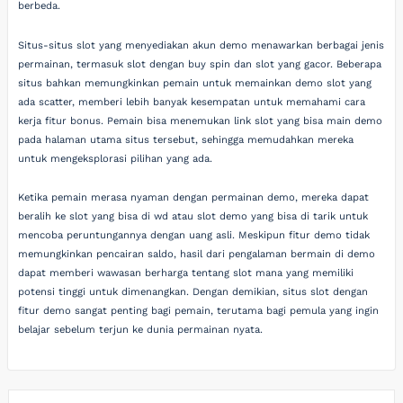
berbeda.
Situs-situs slot yang menyediakan akun demo menawarkan berbagai jenis
permainan, termasuk slot dengan buy spin dan slot yang gacor. Beberapa
situs bahkan memungkinkan pemain untuk memainkan demo slot yang
ada scatter, memberi lebih banyak kesempatan untuk memahami cara
kerja fitur bonus. Pemain bisa menemukan link slot yang bisa main demo
pada halaman utama situs tersebut, sehingga memudahkan mereka
untuk mengeksplorasi pilihan yang ada.
Ketika pemain merasa nyaman dengan permainan demo, mereka dapat
beralih ke slot yang bisa di wd atau slot demo yang bisa di tarik untuk
mencoba peruntungannya dengan uang asli. Meskipun fitur demo tidak
memungkinkan pencairan saldo, hasil dari pengalaman bermain di demo
dapat memberi wawasan berharga tentang slot mana yang memiliki
potensi tinggi untuk dimenangkan. Dengan demikian, situs slot dengan
fitur demo sangat penting bagi pemain, terutama bagi pemula yang ingin
belajar sebelum terjun ke dunia permainan nyata.