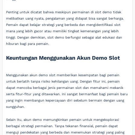
Penting untuk dicatat bahwa meskipun permainan di slot demo tidak
melibatkan uang nyata, pengalaman yang didapat bisa sangat berharga.
Pemain dapat belajar strategi yang berbeda dan mengidentifikasi slot
mana yang lebih gacor atau memiliki tingkat kemenangan yang lebih
tinggi. Dengan demikian, slot demo berfungsi sebagai alat edukasi dan
hiburan bagi para pemain.
Keuntungan Menggunakan Akun Demo Slot
Menggunakan akun demo slot memberikan kesempatan bagi pemain
untuk berlatih tanpa risiko kehilangan uang. Dengan fitur ini, pemain
dapat mencoba berbagai jenis permainan slot dan memahami mekanik
serta fitur-fitur yang ditawarkan. Ini sangat bermanfaat bagi pemain baru
yang ingin membangun kepercayaan diri sebelum bermain dengan uang
sungguhan.
Selain itu, akun demo memungkinkan pemain untuk mengeksplorasi
berbagai strategi permainan. Tanpa tekanan finansial, pemain dapat
menguji pendekatan yang berbeda dan menemukan strategi yang paling