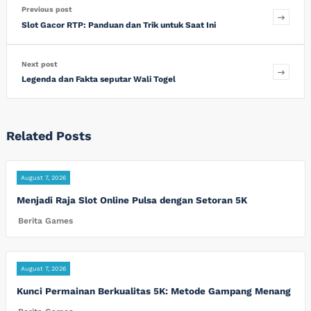
Previous post
Slot Gacor RTP: Panduan dan Trik untuk Saat Ini
Next post
Legenda dan Fakta seputar Wali Togel
Related Posts
August 7, 2026
Menjadi Raja Slot Online Pulsa dengan Setoran 5K
Berita Games
August 7, 2026
Kunci Permainan Berkualitas 5K: Metode Gampang Menang