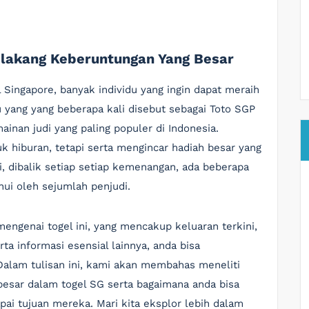
elakang Keberuntungan Yang Besar
 Singapore, banyak individu yang ingin dapat meraih
u yang yang beberapa kali disebut sebagai Toto SGP
ainan judi yang paling populer di Indonesia.
 hiburan, tetapi serta mengincar hadiah besar yang
, dibalik setiap setiap kemenangan, ada beberapa
ahui oleh sejumlah penjudi.
genai togel ini, yang mencakup keluaran terkini,
rta informasi esensial lainnya, anda bisa
lam tulisan ini, kami akan membahas meneliti
besar dalam togel SG serta bagaimana anda bisa
i tujuan mereka. Mari kita eksplor lebih dalam