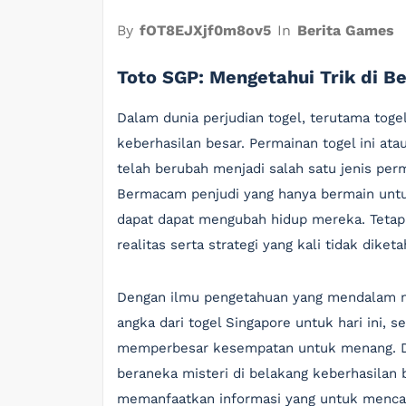
By
fOT8EJXjf0m8ov5
In
Berita Games
Toto SGP: Mengetahui Trik di B
Dalam dunia perjudian togel, terutama togel
keberhasilan besar. Permainan togel ini ata
telah berubah menjadi salah satu jenis perm
Bermacam penjudi yang hanya bermain untuk
dapat dapat mengubah hidup mereka. Tetapi
realitas serta strategi yang kali tidak diket
Dengan ilmu pengetahuan yang mendalam men
angka dari togel Singapore untuk hari ini, se
memperbesar kesempatan untuk menang. Da
beraneka misteri di belakang keberhasilan 
memanfaatkan informasi yang untuk mencapa