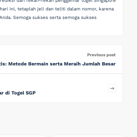
rediksi dari rekan-rekan penggemar togel Singapore
i ini, tetaplah jeli dan teliti dalam nomor, karena
 Anda. Semoga sukses serta semoga sukses
Previous post
atis: Metode Bermain serta Meraih Jumlah Besar
ar di Togel SGP