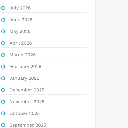
July 2026
June 2026
May 2026
April 2026
March 2026
February 2026
January 2026
December 2025
November 2025
October 2025
September 2025