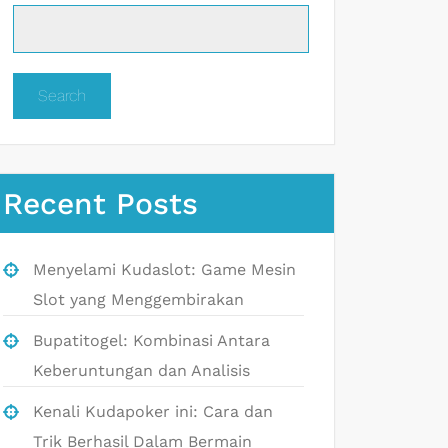
Search
Recent Posts
Menyelami Kudaslot: Game Mesin
Slot yang Menggembirakan
Bupatitogel: Kombinasi Antara
Keberuntungan dan Analisis
Kenali Kudapoker ini: Cara dan
Trik Berhasil Dalam Bermain