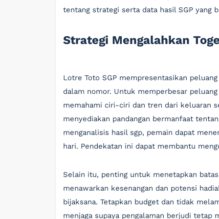
tentang strategi serta data hasil SGP yang 
Strategi Mengalahkan Tog
Lotre Toto SGP mempresentasikan peluang 
dalam nomor. Untuk memperbesar peluang 
memahami ciri-ciri dan tren dari keluaran 
menyediakan pandangan bermanfaat tentan
menganalisis hasil sgp, pemain dapat men
hari. Pendekatan ini dapat membantu men
Selain itu, penting untuk menetapkan bata
menawarkan kesenangan dan potensi hadiah
bijaksana. Tetapkan budget dan tidak mela
menjaga supaya pengalaman berjudi tetap m