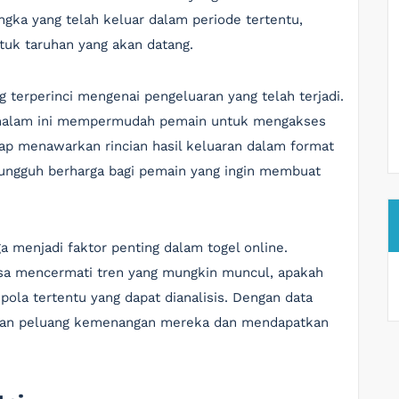
gka yang telah keluar dalam periode tertentu,
uk taruhan yang akan datang.
 terperinci mengenai pengeluaran yang telah terjadi.
p malam ini mempermudah pemain untuk mengakses
gkap menawarkan rincian hasil keluaran dalam format
 sungguh berharga bagi pemain yang ingin membuat
ga menjadi faktor penting dalam togel online.
isa mencermati tren yang mungkin muncul, apakah
pola tertentu yang dapat dianalisis. Dengan data
atkan peluang kemenangan mereka dan mendapatkan