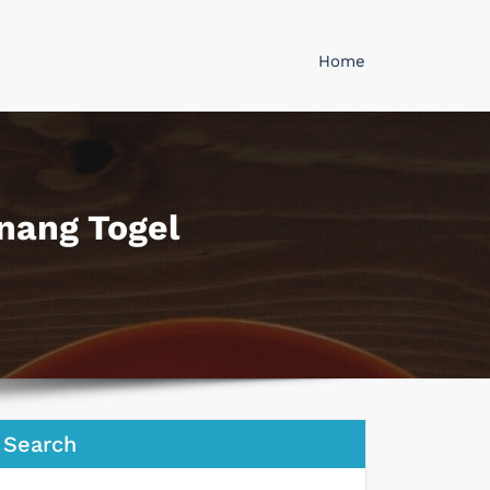
Home
nang Togel
Search