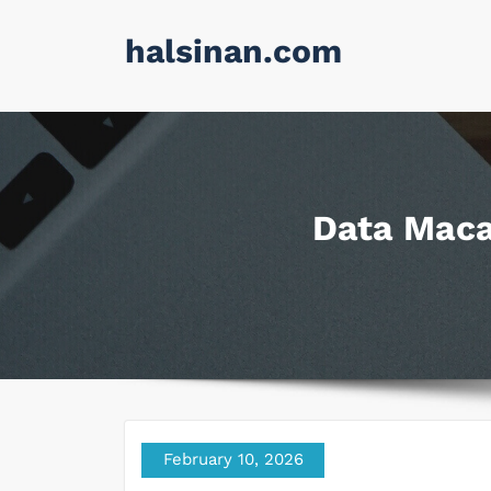
Skip
halsinan.com
to
content
Data Maca
February 10, 2026