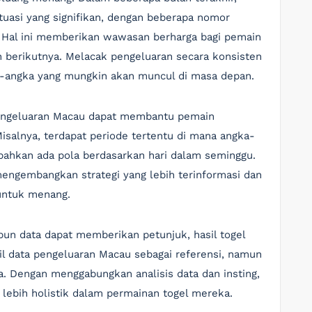
uasi yang signifikan, dengan beberapa nomor
n. Hal ini memberikan wawasan berharga bagi pemain
 berikutnya. Melacak pengeluaran secara konsisten
-angka yang mungkin akan muncul di masa depan.
s pengeluaran Macau dapat membantu pemain
isalnya, terdapat periode tertentu di mana angka-
 bahkan ada pola berdasarkan hari dalam seminggu.
engembangkan strategi yang lebih terinformasi dan
untuk menang.
un data dapat memberikan petunjuk, hasil togel
il data pengeluaran Macau sebagai referensi, namun
. Dengan menggabungkan analisis data dan insting,
ebih holistik dalam permainan togel mereka.