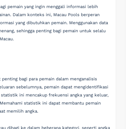
gi pemain yang ingin menggali informasi lebih
ainan. Dalam konteks ini, Macau Pools berperan
formasi yang dibutuhkan pemain. Menggunakan data
enang, sehingga penting bagi pemain untuk selalu
 Macau.
at penting bagi para pemain dalam menganalisis
eluaran sebelumnya, pemain dapat mengidentifikasi
 statistik ini mencakup frekuensi angka yang keluar,
 Memahami statistik ini dapat membantu pemain
aat memilih angka.
au dibagi ke dalam beberapa kategori, seperti angka