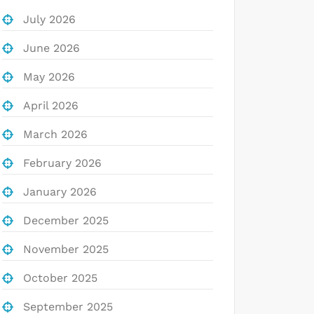
July 2026
June 2026
May 2026
April 2026
March 2026
February 2026
January 2026
December 2025
November 2025
October 2025
September 2025