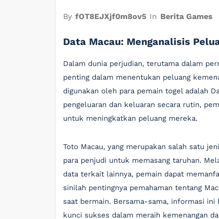
By
fOT8EJXjf0m8ov5
In
Berita Games
Data Macau: Menganalisis Pelu
Dalam dunia perjudian, terutama dalam per
penting dalam menentukan peluang kemenan
digunakan oleh para pemain togel adalah D
pengeluaran dan keluaran secara rutin, pem
untuk meningkatkan peluang mereka.
Toto Macau, yang merupakan salah satu jeni
para penjudi untuk memasang taruhan. Melal
data terkait lainnya, pemain dapat memanf
sinilah pentingnya pemahaman tentang Mac
saat bermain. Bersama-sama, informasi ini 
kunci sukses dalam meraih kemenangan dal