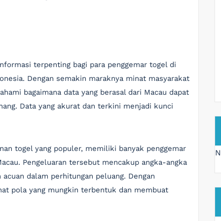
formasi terpenting bagi para penggemar togel di
ndonesia. Dengan semakin maraknya minat masyarakat
ahami bagaimana data yang berasal dari Macau dapat
ng. Data yang akurat dan terkini menjadi kunci
inan togel yang populer, memiliki banyak penggemar
N
Macau. Pengeluaran tersebut mencakup angka-angka
kan acuan dalam perhitungan peluang. Dengan
hat pola yang mungkin terbentuk dan membuat