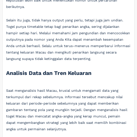
keputusan lebih baik untuk menentukan nomor untuk pertaruhan
berikutnya.
Selain itu juga, tidak hanya output yang perlu, tetapi juga jam undian.
Togel punya timetable tetap bagi penarikan angka, sering dijalankan
hampir setiap hari. Melalui memahami jam pengundian dan mencocokkan
outputnya pada nomor yang Anda Kita dapat menambah kesempatan
Anda untuk berhasil. Selalu untuk terus-menerus memperbarui informasi
tentang keluaran Macau dan mengikuti penarikan langsung secara
langsung supaya tidak ketinggalan data terpenting.
Analisis Data dan Tren Keluaran
Saat menganalisis hasil Macau, krusial untuk mengamati data yang
terkumpul dari rekap sebelumnya. Informasi tersebut mencakup nilai
keluaran dari periode-periode sebelumnya yang dapat memberikan
gambaran tentang pola yang mungkin terjadi. Dengan menganalisis hasil
togel Macau dan mencatat angka-angka yang kerap muncul, pemain
dapat mengembangkan strategi yang lebih baik saat memilih kombinasi
angka untuk permainan selanjutnya.