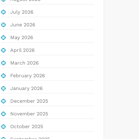
July 2026
June 2026
May 2026
April 2026
March 2026
February 2026
January 2026
December 2025
November 2025
October 2025