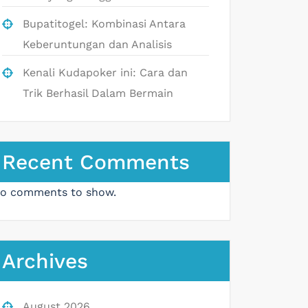
Bupatitogel: Kombinasi Antara
Keberuntungan dan Analisis
Kenali Kudapoker ini: Cara dan
Trik Berhasil Dalam Bermain
Recent Comments
o comments to show.
Archives
August 2026