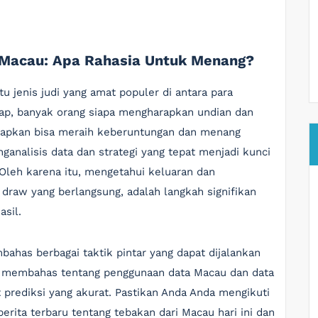
e Macau: Apa Rahasia Untuk Menang?
u jenis judi yang amat populer di antara para
tiap, banyak orang siapa mengharapkan undian dan
rapkan bisa meraih keberuntungan dan menang
nganalisis data dan strategi yang tepat menjadi kunci
leh karena itu, mengetahui keluaran dan
draw yang berlangsung, adalah langkah signifikan
asil.
ahas berbagai taktik pintar yang dapat dijalankan
ga membahas tentang penggunaan data Macau dan data
rediksi yang akurat. Pastikan Anda Anda mengikuti
erita terbaru tentang tebakan dari Macau hari ini dan