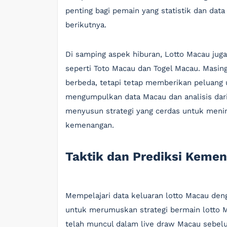
penting bagi pemain yang statistik dan da
berikutnya.
Di samping aspek hiburan, Lotto Macau jug
seperti Toto Macau dan Togel Macau. Masin
berbeda, tetapi tetap memberikan peluang
mengumpulkan data Macau dan analisis dari
menyusun strategi yang cerdas untuk men
kemenangan.
Taktik dan Prediksi Keme
Mempelajari data keluaran lotto Macau den
untuk merumuskan strategi bermain lotto
telah muncul dalam live draw Macau sebe