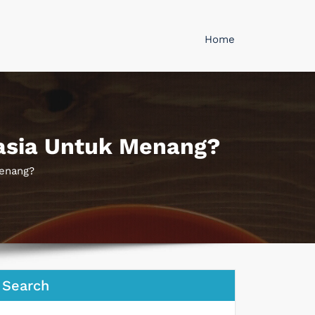
Home
hasia Untuk Menang?
Menang?
Search