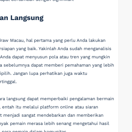
ian Langsung
e draw Macau, hal pertama yang perlu Anda lakukan
siapan yang baik. Yakinlah Anda sudah menganalisis
 Anda dapat menyusun pola atau tren yang mungkin
ta sebelumnya dapat memberi pemahaman yang lebih
ilih. Jangan lupa perhatikan juga waktu
tinggal.
ara langsung dapat memperbaiki pengalaman bermain
entah itu melalui platform online atau siaran
pat menjadi sangat mendebarkan dan memberikan
anyak pemain merasa lebih senang mengetahui hasil
n para pemain dalam komunitas.