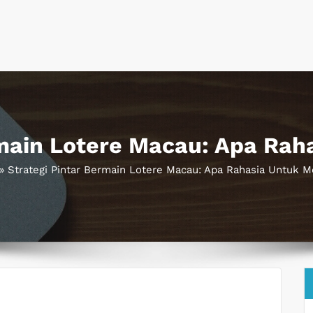
rmain Lotere Macau: Apa Ra
»
Strategi Pintar Bermain Lotere Macau: Apa Rahasia Untuk 