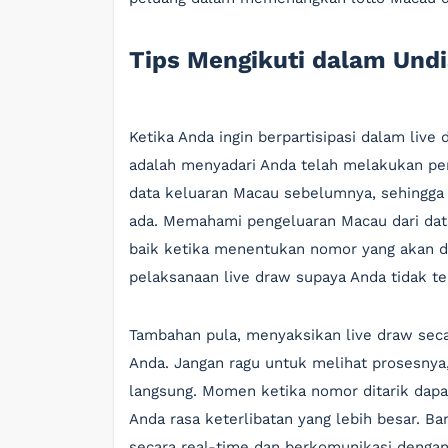
Tips Mengikuti dalam Und
Ketika Anda ingin berpartisipasi dalam liv
adalah menyadari Anda telah melakukan per
data keluaran Macau sebelumnya, sehingga
ada. Memahami pengeluaran Macau dari da
baik ketika menentukan nomor yang akan dip
pelaksanaan live draw supaya Anda tidak ter
Tambahan pula, menyaksikan live draw sec
Anda. Jangan ragu untuk melihat prosesnya, 
langsung. Momen ketika nomor ditarik da
Anda rasa keterlibatan yang lebih besar. B
secara real-time dan berkomunikasi denga