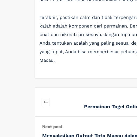
Terakhir, pastikan calm dan tidak terpenga
kalah adalah komponen dari permainan. Be
buat dan nikmati prosesnya. Jangan lupa u
Anda tentukan adalah yang paling sesuai d
yang tepat, Anda bisa memperbesar peluan
Macau.
Permainan Togel Onli
Next post
Menyaksikan Output Toto Macau dala