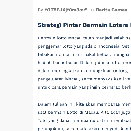
By
fOT8EJXjf0m8ov5
In
Berita Games
Strategi Pintar Bermain Loter
Bermain lotto Macau telah menjadi salah sat
penggemar lotto yang ada di Indonesia. Se
tebakan nomor mana bakal keluar, mengha
hadiah besar besar. Dalam j dunia lotto, me
dalam meningkatkan kemungkinan untung. O
pengeluaran Macau, serta menyaksikan live 
untuk para pemain yang ingin berharap berh
Dalam tulisan ini, kita akan membahas memb
saat bermain Lotto di Macau. Kita akan ju
Toto yang dapat membantu dalam membuat p
petunjuk ini, sebab kita akan menyediakan b