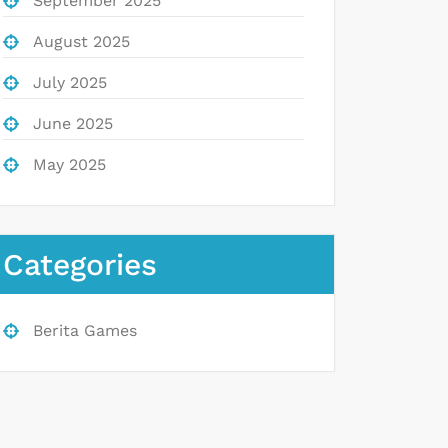
September 2025
August 2025
July 2025
June 2025
May 2025
Categories
Berita Games