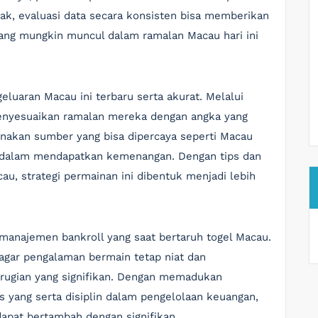
ak, evaluasi data secara konsisten bisa memberikan
ang mungkin muncul dalam ramalan Macau hari ini
geluaran Macau ini terbaru serta akurat. Melalui
menyesuaikan ramalan mereka dengan angka yang
unakan sumber yang bisa dipercaya seperti Macau
 dalam mendapatkan kemenangan. Dengan tips dan
acau, strategi permainan ini dibentuk menjadi lebih
 manajemen bankroll yang saat bertaruh togel Macau.
, agar pengalaman bermain tetap niat dan
rugian yang signifikan. Dengan memadukan
 yang serta disiplin dalam pengelolaan keuangan,
pat bertambah dengan signifikan.