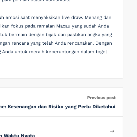
ruh emosi saat menyaksikan live draw. Menang dan
rikan fokus pada ramalan Macau yang sudah Anda
ntuk bermain dengan bijak dan pastikan angka yang
engan rencana yang telah Anda rencanakan. Dengan
g Anda untuk meraih keberuntungan dalam togel
Previous post
ne: Kesenangan dan Risiko yang Perlu Diketahui
m Waktu Nyata