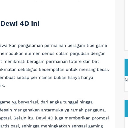
 Dewi 4D ini
nawarkan pengalaman permainan beragam tipe game
 memadukan elemen serius dalam perjudian dengan
at menikmati beragam permainan lotere dan bet
ikmatan sekaligus kesempatan untuk menang besar.
membuat setiap permainan bukan hanya hanya
N
ik.
ame yg bervariasi, dari angka tunggal hingga
didesain mengenakan antarmuka yg ramah pengguna,
asi. Selain itu, Dewi 4D juga memberikan promosi
rtisipasi, sehingga meningkatkan sensasi gaming