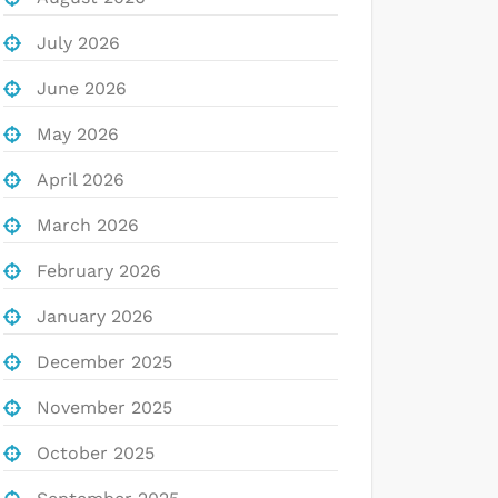
July 2026
June 2026
May 2026
April 2026
March 2026
February 2026
January 2026
December 2025
November 2025
October 2025