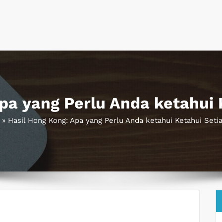
pa yang Perlu Anda ketahui 
»
Hasil Hong Kong: Apa yang Perlu Anda ketahui Ketahui Setia