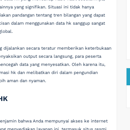
innya yang signifikan. Situasi ini tidak hanya
iakan pandangan tentang tren bilangan yang dapat
recisan dalam menggunakan data hk sanggup sangat
lobal.
ng dijalankan secara teratur memberikan keterbukaan
yaksikan output secara langsung, para peserta
encegah data yang menyesatkan. Oleh karena itu,
masi hk dan melibatkan diri dalam pengundian
ebih aman dan nyaman.
 HK
menjamin bahwa Anda mempunyai akses ke internet
ang menyediakan layanan ini, termasuk situs resmi