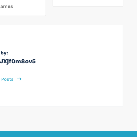
Games
 by:
JXjf0m8ov5
l Posts