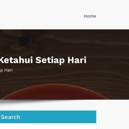
Home
Ketahui Setiap Hari
p Hari
Search