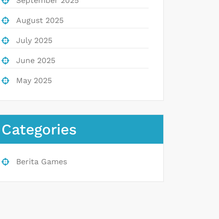
September 2025
August 2025
July 2025
June 2025
May 2025
Categories
Berita Games