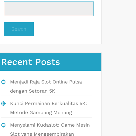
Search
Recent Posts
Menjadi Raja Slot Online Pulsa
dengan Setoran 5K
Kunci Permainan Berkualitas 5K:
Metode Gampang Menang
Menyelami Kudaslot: Game Mesin
Slot yang Menggembirakan