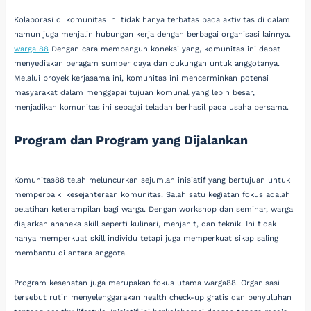
Kolaborasi di komunitas ini tidak hanya terbatas pada aktivitas di dalam
namun juga menjalin hubungan kerja dengan berbagai organisasi lainnya.
warga 88
Dengan cara membangun koneksi yang, komunitas ini dapat
menyediakan beragam sumber daya dan dukungan untuk anggotanya.
Melalui proyek kerjasama ini, komunitas ini mencerminkan potensi
masyarakat dalam menggapai tujuan komunal yang lebih besar,
menjadikan komunitas ini sebagai teladan berhasil pada usaha bersama.
Program dan Program yang Dijalankan
Komunitas88 telah meluncurkan sejumlah inisiatif yang bertujuan untuk
memperbaiki kesejahteraan komunitas. Salah satu kegiatan fokus adalah
pelatihan keterampilan bagi warga. Dengan workshop dan seminar, warga
diajarkan ananeka skill seperti kulinari, menjahit, dan teknik. Ini tidak
hanya memperkuat skill individu tetapi juga memperkuat sikap saling
membantu di antara anggota.
Program kesehatan juga merupakan fokus utama warga88. Organisasi
tersebut rutin menyelenggarakan health check-up gratis dan penyuluhan