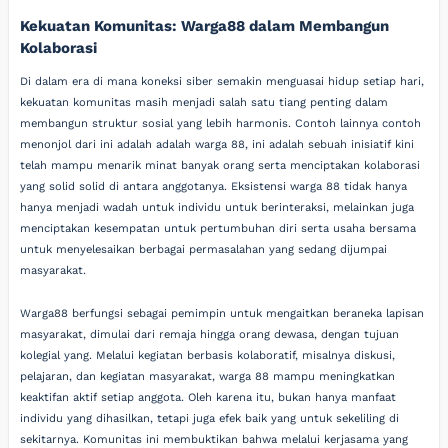
Kekuatan Komunitas: Warga88 dalam Membangun
Kolaborasi
Di dalam era di mana koneksi siber semakin menguasai hidup setiap hari,
kekuatan komunitas masih menjadi salah satu tiang penting dalam
membangun struktur sosial yang lebih harmonis. Contoh lainnya contoh
menonjol dari ini adalah adalah warga 88, ini adalah sebuah inisiatif kini
telah mampu menarik minat banyak orang serta menciptakan kolaborasi
yang solid solid di antara anggotanya. Eksistensi warga 88 tidak hanya
hanya menjadi wadah untuk individu untuk berinteraksi, melainkan juga
menciptakan kesempatan untuk pertumbuhan diri serta usaha bersama
untuk menyelesaikan berbagai permasalahan yang sedang dijumpai
masyarakat.
Warga88 berfungsi sebagai pemimpin untuk mengaitkan beraneka lapisan
masyarakat, dimulai dari remaja hingga orang dewasa, dengan tujuan
kolegial yang. Melalui kegiatan berbasis kolaboratif, misalnya diskusi,
pelajaran, dan kegiatan masyarakat, warga 88 mampu meningkatkan
keaktifan aktif setiap anggota. Oleh karena itu, bukan hanya manfaat
individu yang dihasilkan, tetapi juga efek baik yang untuk sekeliling di
sekitarnya. Komunitas ini membuktikan bahwa melalui kerjasama yang