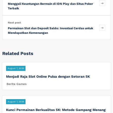
Menggali Keuntungan Bermain di IDN Play dan Situs Poker
Terbaik
Next post
Permainan Slot dan Deposit Saldo: Investasi Cerdas untuk
Mendapatkan Kemenangan
Related Posts
August 7, 2026
Menjadi Raja Slot Online Pulsa dengan Setoran 5K
Berita Games
August 7, 2026
Kunci Permainan Berkualitas 5K: Metode Gampang Menang