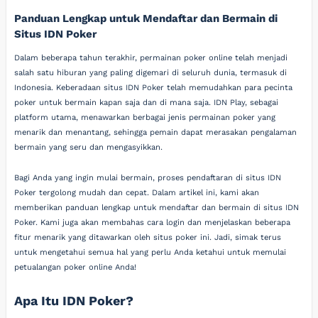
Panduan Lengkap untuk Mendaftar dan Bermain di
Situs IDN Poker
Dalam beberapa tahun terakhir, permainan poker online telah menjadi
salah satu hiburan yang paling digemari di seluruh dunia, termasuk di
Indonesia. Keberadaan situs IDN Poker telah memudahkan para pecinta
poker untuk bermain kapan saja dan di mana saja. IDN Play, sebagai
platform utama, menawarkan berbagai jenis permainan poker yang
menarik dan menantang, sehingga pemain dapat merasakan pengalaman
bermain yang seru dan mengasyikkan.
Bagi Anda yang ingin mulai bermain, proses pendaftaran di situs IDN
Poker tergolong mudah dan cepat. Dalam artikel ini, kami akan
memberikan panduan lengkap untuk mendaftar dan bermain di situs IDN
Poker. Kami juga akan membahas cara login dan menjelaskan beberapa
fitur menarik yang ditawarkan oleh situs poker ini. Jadi, simak terus
untuk mengetahui semua hal yang perlu Anda ketahui untuk memulai
petualangan poker online Anda!
Apa Itu IDN Poker?