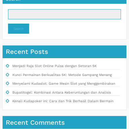
Search
Recent Posts
Menjadi Raja Slot Online Pulsa dengan Setoran 5K
Kunci Permainan Berkualitas 5K: Metode Gampang Menang
Menyelami Kudaslot: Game Mesin Slot yang Menggembirakan
Bupatitogel: Kombinasi Antara Keberuntungan dan Analisis
Kenali Kudapoker ini: Cara dan Trik Berhasil Dalam Bermain
Recent Comments