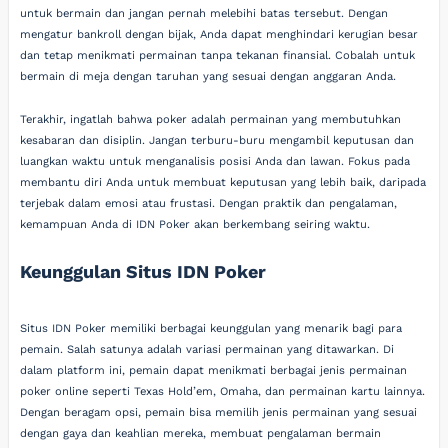
untuk bermain dan jangan pernah melebihi batas tersebut. Dengan
mengatur bankroll dengan bijak, Anda dapat menghindari kerugian besar
dan tetap menikmati permainan tanpa tekanan finansial. Cobalah untuk
bermain di meja dengan taruhan yang sesuai dengan anggaran Anda.
Terakhir, ingatlah bahwa poker adalah permainan yang membutuhkan
kesabaran dan disiplin. Jangan terburu-buru mengambil keputusan dan
luangkan waktu untuk menganalisis posisi Anda dan lawan. Fokus pada
membantu diri Anda untuk membuat keputusan yang lebih baik, daripada
terjebak dalam emosi atau frustasi. Dengan praktik dan pengalaman,
kemampuan Anda di IDN Poker akan berkembang seiring waktu.
Keunggulan Situs IDN Poker
Situs IDN Poker memiliki berbagai keunggulan yang menarik bagi para
pemain. Salah satunya adalah variasi permainan yang ditawarkan. Di
dalam platform ini, pemain dapat menikmati berbagai jenis permainan
poker online seperti Texas Hold’em, Omaha, dan permainan kartu lainnya.
Dengan beragam opsi, pemain bisa memilih jenis permainan yang sesuai
dengan gaya dan keahlian mereka, membuat pengalaman bermain