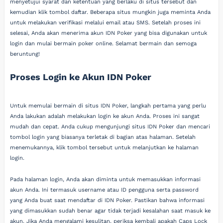
menyetujui syarat dan ketentuan yang berlaku di situs tersebut dan
kemudian klik tombol daftar. Beberapa situs mungkin juga meminta Anda
untuk melakukan verifikasi melalui email atau SMS. Setelah proses ini
selesai, Anda akan menerima akun IDN Poker yang bisa digunakan untuk
login dan mulai bermain poker online. Selamat bermain dan semoga
beruntung!
Proses Login ke Akun IDN Poker
Untuk memulai bermain di situs IDN Poker, langkah pertama yang perlu
Anda lakukan adalah melakukan login ke akun Anda. Proses ini sangat
mudah dan cepat. Anda cukup mengunjungi situs IDN Poker dan mencari
tombol login yang biasanya terletak di bagian atas halaman. Setelah
menemukannya, klik tombol tersebut untuk melanjutkan ke halaman
login.
Pada halaman login, Anda akan diminta untuk memasukkan informasi
akun Anda. Ini termasuk username atau ID pengguna serta password
yang Anda buat saat mendaftar di IDN Poker. Pastikan bahwa informasi
yang dimasukkan sudah benar agar tidak terjadi kesalahan saat masuk ke
akun. Jika Anda mengalami kesulitan, periksa kembali apakah Caps Lock