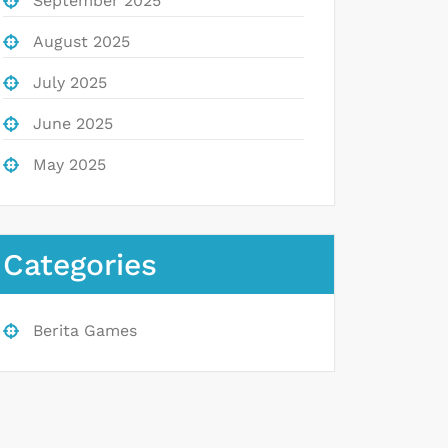
September 2025
August 2025
July 2025
June 2025
May 2025
Categories
Berita Games