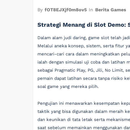
By
fOT8EJXjf0m8ov5
In
Berita Games
Strategi Menang di Slot Demo: S
Dalam alam judi daring, game slot telah jad
Melalui aneka konsep, sistem, serta fitur y
mencari-cari cara dalam meningkatkan pelua
ialah dengan simulasi uji coba dan latihan
sebagai Pragmatic Play, PG, Jili, No Limit,
pemain dapat latihan secara tanpa risiko k
soal game yang mereka pilih.
Pengujian ini menawarkan kesempatan kepa
taktik yang bisa digunakan dalam meraih k
dan keunikan di tata letak serta mekanis
saat sebelum memainkan menggunakan dana 