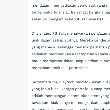
mendalam, menyediakan demo slot yang m
tanpa risiko finansial. Ini sangat berguna 
sebelum mengambil keputusan investasi.
Di sisi lain, PG Soft menawarkan pengalaman
unik dalam setiap slotnya. Mereka cender
yang menarik, sehingga menarik perhatian p
sediakan memberikan kesempatan kepada p
harus mempertaruhkan uang. Latihan di slo
memahami mekanik permainan.
Sementara itu, Playtech memfokuskan diri p
yang lebih luas. Dengan portofolio yang me
adalah membangun sistem ekosistem yang 
tawarkan tidak hanya memungkinkan eksplo
tentang bagaimana permainan lain berintera