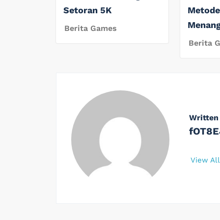
Setoran 5K
Metode
Menan
Berita Games
Berita 
Written
fOT8E
View Al