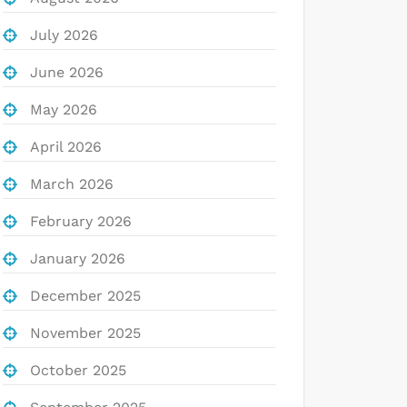
July 2026
June 2026
May 2026
April 2026
March 2026
February 2026
January 2026
December 2025
November 2025
October 2025