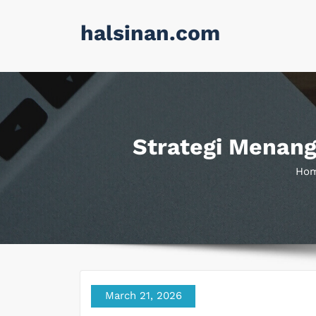
Skip
halsinan.com
to
content
Strategi Menang 
Ho
March 21, 2026