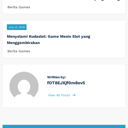
Berita Games
July 31, 2026
Menyelami Kudaslot: Game Mesin Slot yang
Menggembirakan
Berita Games
Written by:
fOT8EJXjf0m8ov5
View All Posts