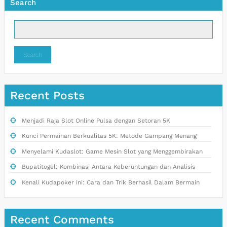
Search
Search
Recent Posts
Menjadi Raja Slot Online Pulsa dengan Setoran 5K
Kunci Permainan Berkualitas 5K: Metode Gampang Menang
Menyelami Kudaslot: Game Mesin Slot yang Menggembirakan
Bupatitogel: Kombinasi Antara Keberuntungan dan Analisis
Kenali Kudapoker ini: Cara dan Trik Berhasil Dalam Bermain
Recent Comments