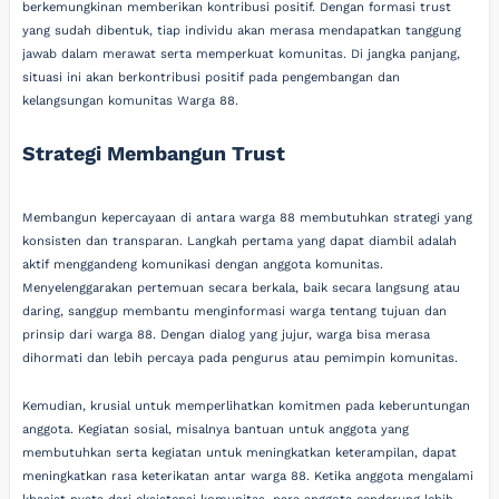
berkemungkinan memberikan kontribusi positif. Dengan formasi trust
yang sudah dibentuk, tiap individu akan merasa mendapatkan tanggung
jawab dalam merawat serta memperkuat komunitas. Di jangka panjang,
situasi ini akan berkontribusi positif pada pengembangan dan
kelangsungan komunitas Warga 88.
Strategi Membangun Trust
Membangun kepercayaan di antara warga 88 membutuhkan strategi yang
konsisten dan transparan. Langkah pertama yang dapat diambil adalah
aktif menggandeng komunikasi dengan anggota komunitas.
Menyelenggarakan pertemuan secara berkala, baik secara langsung atau
daring, sanggup membantu menginformasi warga tentang tujuan dan
prinsip dari warga 88. Dengan dialog yang jujur, warga bisa merasa
dihormati dan lebih percaya pada pengurus atau pemimpin komunitas.
Kemudian, krusial untuk memperlihatkan komitmen pada keberuntungan
anggota. Kegiatan sosial, misalnya bantuan untuk anggota yang
membutuhkan serta kegiatan untuk meningkatkan keterampilan, dapat
meningkatkan rasa keterikatan antar warga 88. Ketika anggota mengalami