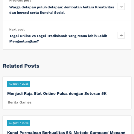
Previous post
Warga delapan puluh delapan: Jembatan Antara Kreativitas
dan Inovasi serta Koneksi Sosial
Next post
Togel Online vs Togel Tradisional: Yang Mana lebih Lebih
Menguntungkan?
Related Posts
August 7, 2026
Menjadi Raja Slot Online Pulsa dengan Setoran 5K
Berita Games
August 7, 2026
Kunci Permainan Berkualitas 5K: Metode Gampang Menang