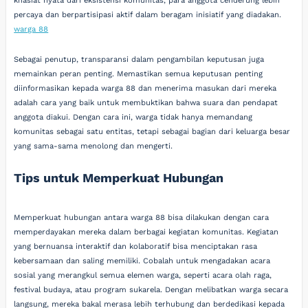
khasiat nyata dari eksistensi komunitas, para anggota cenderung lebih
percaya dan berpartisipasi aktif dalam beragam inisiatif yang diadakan.
warga 88
Sebagai penutup, transparansi dalam pengambilan keputusan juga
memainkan peran penting. Memastikan semua keputusan penting
diinformasikan kepada warga 88 dan menerima masukan dari mereka
adalah cara yang baik untuk membuktikan bahwa suara dan pendapat
anggota diakui. Dengan cara ini, warga tidak hanya memandang
komunitas sebagai satu entitas, tetapi sebagai bagian dari keluarga besar
yang sama-sama menolong dan mengerti.
Tips untuk Memperkuat Hubungan
Memperkuat hubungan antara warga 88 bisa dilakukan dengan cara
memperdayakan mereka dalam berbagai kegiatan komunitas. Kegiatan
yang bernuansa interaktif dan kolaboratif bisa menciptakan rasa
kebersamaan dan saling memiliki. Cobalah untuk mengadakan acara
sosial yang merangkul semua elemen warga, seperti acara olah raga,
festival budaya, atau program sukarela. Dengan melibatkan warga secara
langsung, mereka bakal merasa lebih terhubung dan berdedikasi kepada