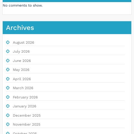
No comments to show.
Archives
August 2026
July 2026
June 2026
May 2026
April 2026
March 2026
February 2026
January 2026
December 2025
November 2025
October 2025