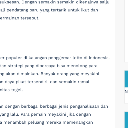
suksesan. Dengan semakin semakin dikenalnya salju
li pendatang baru yang tertarik untuk ikut dan
permainan tersebut.
r populer di kalangan penggemar lotto di Indonesia.
dan strategi yang dipercaya bisa menolong para
g akan dimainkan. Banyak orang yang meyakini
an daya pikat tersendiri, dan semakin ramai
tas togel.
N
kan dengan berbagai berbagai jenis penganalisaan dan
yang lalu. Para pemain meyakini jika dengan
bisa menambah peluang mereka memenangkan