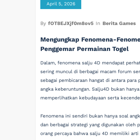
April 5, 2026
By
fOT8EJXjf0m8ov5
In
Berita Games
Mengungkap Fenomena-Fenomen
Penggemar Permainan Togel
Dalam, fenomena salju 4D mendapat perhati
sering muncul di berbagai macam forum se
sebagai pembicaraan hangat di antara par
angka keberuntungan. Salju4D bukan hanya 
memperlihatkan kebudayaan serta kecender
Fenomena ini sendiri bukan hanya soal angk
dan berbagai strategi yang digunakan ole
orang percaya bahwa salju 4D memiliki arti