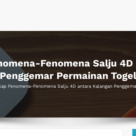
omena-Fenomena Salju 4D 
Penggemar Permainan Toge
ap Fenomena-Fenomena Salju 4D antara Kalangan Penggemar