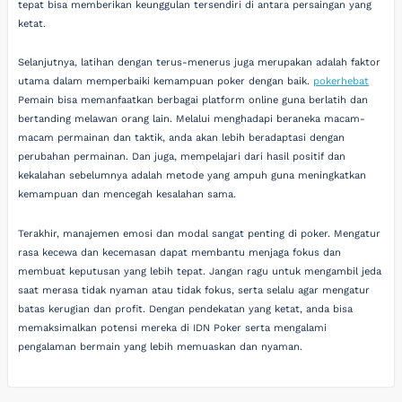
tepat bisa memberikan keunggulan tersendiri di antara persaingan yang
ketat.
Selanjutnya, latihan dengan terus-menerus juga merupakan adalah faktor
utama dalam memperbaiki kemampuan poker dengan baik.
pokerhebat
Pemain bisa memanfaatkan berbagai platform online guna berlatih dan
bertanding melawan orang lain. Melalui menghadapi beraneka macam-
macam permainan dan taktik, anda akan lebih beradaptasi dengan
perubahan permainan. Dan juga, mempelajari dari hasil positif dan
kekalahan sebelumnya adalah metode yang ampuh guna meningkatkan
kemampuan dan mencegah kesalahan sama.
Terakhir, manajemen emosi dan modal sangat penting di poker. Mengatur
rasa kecewa dan kecemasan dapat membantu menjaga fokus dan
membuat keputusan yang lebih tepat. Jangan ragu untuk mengambil jeda
saat merasa tidak nyaman atau tidak fokus, serta selalu agar mengatur
batas kerugian dan profit. Dengan pendekatan yang ketat, anda bisa
memaksimalkan potensi mereka di IDN Poker serta mengalami
pengalaman bermain yang lebih memuaskan dan nyaman.