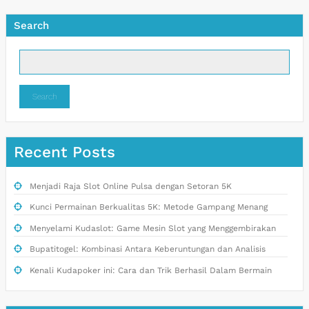
Search
Search
Recent Posts
Menjadi Raja Slot Online Pulsa dengan Setoran 5K
Kunci Permainan Berkualitas 5K: Metode Gampang Menang
Menyelami Kudaslot: Game Mesin Slot yang Menggembirakan
Bupatitogel: Kombinasi Antara Keberuntungan dan Analisis
Kenali Kudapoker ini: Cara dan Trik Berhasil Dalam Bermain