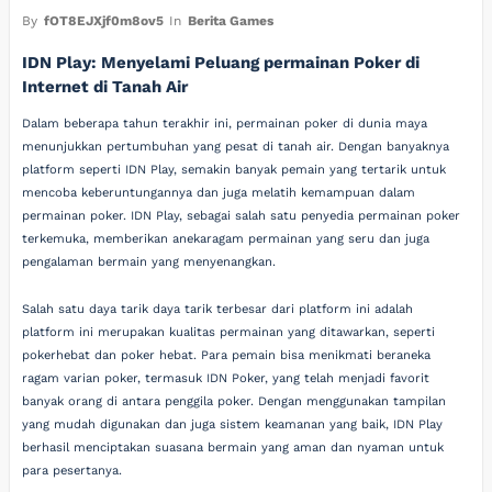
By
fOT8EJXjf0m8ov5
In
Berita Games
IDN Play: Menyelami Peluang permainan Poker di
Internet di Tanah Air
Dalam beberapa tahun terakhir ini, permainan poker di dunia maya
menunjukkan pertumbuhan yang pesat di tanah air. Dengan banyaknya
platform seperti IDN Play, semakin banyak pemain yang tertarik untuk
mencoba keberuntungannya dan juga melatih kemampuan dalam
permainan poker. IDN Play, sebagai salah satu penyedia permainan poker
terkemuka, memberikan anekaragam permainan yang seru dan juga
pengalaman bermain yang menyenangkan.
Salah satu daya tarik daya tarik terbesar dari platform ini adalah
platform ini merupakan kualitas permainan yang ditawarkan, seperti
pokerhebat dan poker hebat. Para pemain bisa menikmati beraneka
ragam varian poker, termasuk IDN Poker, yang telah menjadi favorit
banyak orang di antara penggila poker. Dengan menggunakan tampilan
yang mudah digunakan dan juga sistem keamanan yang baik, IDN Play
berhasil menciptakan suasana bermain yang aman dan nyaman untuk
para pesertanya.