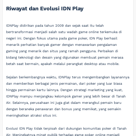
Riwayat dan Evolusi IDN Play
IDNPlay didirikan pada tahun 2009 dan sejak saat itu telah
bertransformasi menjadi salah satu wadah game online terkemuka di
negeri ini. Dengan fokus utama pada game poker, IDN Play berhasil
menarik perhatian banyak gamer dengan menawarkan pengalaman
gaming yang menarik dan situs yang ramah pengguna. Perbaikan di
bidang teknologi dan desain yang digunakan membuat pemain merasa
betah saat bermain, apakah melalui perangkat desktop atau mobile.
Sejalan berkembangnya waktu, IDNPlay terus mengembangkan layanannya
dan memberikan berbagai jenis permainan, dari poker yang luar biasa
hingga permainan kartu lainnya. Dengan strategi marketing yang kuat,
IDNPlay mampu menjangkau kelompok gamer yang lebih besar di Tanah
Air. Selainnya, perusahaan ini juga giat dalam merangkul pemain baru
dengan beraneka penawaran dan bonus yang memikat, yang semakin
meningkatkan atraksi situs ini.
Evolusi IDN Play tidak terpisah dari dukungan komunitas poker di Tanah
Air. Meningkatnya minat publik terhadap game poker online menjadi