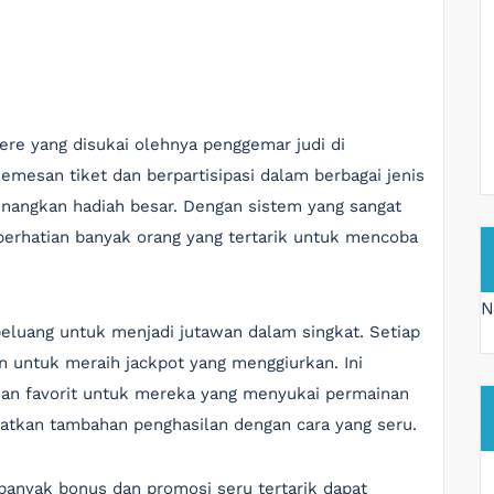
re yang disukai olehnya penggemar judi di
emesan tiket dan berpartisipasi dalam berbagai jenis
nangkan hadiah besar. Dengan sistem yang sangat
erhatian banyak orang yang tertarik untuk mencoba
N
peluang untuk menjadi jutawan dalam singkat. Setiap
 untuk meraih jackpot yang menggiurkan. Ini
han favorit untuk mereka yang menyukai permainan
atkan tambahan penghasilan dengan cara yang seru.
anyak bonus dan promosi seru tertarik dapat