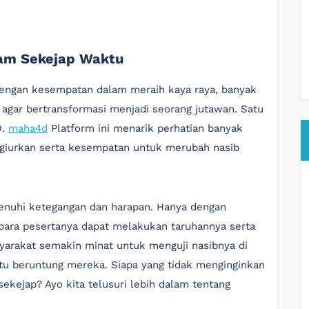
am Sekejap Waktu
engan kesempatan dalam meraih kaya raya, banyak
 agar bertransformasi menjadi seorang jutawan. Satu
D.
maha4d
Platform ini menarik perhatian banyak
ggiurkan serta kesempatan untuk merubah nasib
nuhi ketegangan dan harapan. Hanya dengan
para pesertanya dapat melakukan taruhannya serta
yarakat semakin minat untuk menguji nasibnya di
ktu beruntung mereka. Siapa yang tidak menginginkan
kejap? Ayo kita telusuri lebih dalam tentang