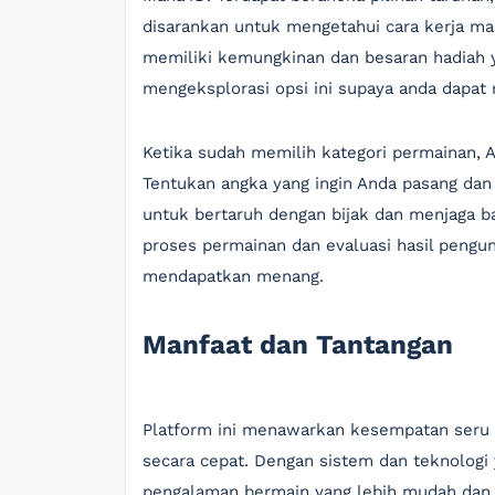
disarankan untuk mengetahui cara kerja mas
memiliki kemungkinan dan besaran hadiah 
mengeksplorasi opsi ini supaya anda dapat 
Ketika sudah memilih kategori permainan
Tentukan angka yang ingin Anda pasang dan b
untuk bertaruh dengan bijak dan menjaga b
proses permainan dan evaluasi hasil pengun
mendapatkan menang.
Manfaat dan Tantangan
Platform ini menawarkan kesempatan seru
secara cepat. Dengan sistem dan teknologi
pengalaman bermain yang lebih mudah dan ef