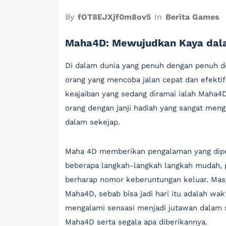
By
fOT8EJXjf0m8ov5
In
Berita Games
Maha4D: Mewujudkan Kaya dal
Di dalam dunia yang penuh dengan penuh d
orang yang mencoba jalan cepat dan efektif
keajaiban yang sedang diramai ialah Maha4
orang dengan janji hadiah yang sangat men
dalam sekejap.
Maha 4D memberikan pengalaman yang dipe
beberapa langkah-langkah langkah mudah, 
berharap nomor keberuntungan keluar. Mas
Maha4D, sebab bisa jadi hari itu adalah wa
mengalami sensasi menjadi jutawan dalam se
Maha4D serta segala apa diberikannya.