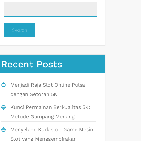
Search
Recent Posts
Menjadi Raja Slot Online Pulsa
dengan Setoran 5K
Kunci Permainan Berkualitas 5K:
Metode Gampang Menang
Menyelami Kudaslot: Game Mesin
Slot yang Menggembirakan