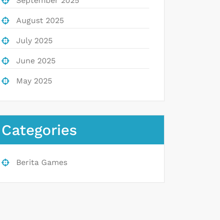
September 2025
August 2025
July 2025
June 2025
May 2025
Categories
Berita Games