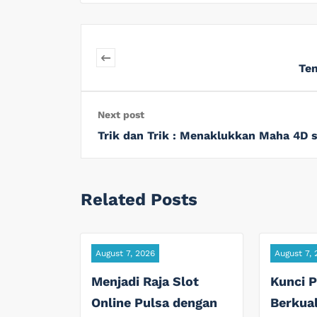
Te
Next post
Trik dan Trik : Menaklukkan Maha 4D 
Related Posts
August 7, 2026
August 7,
Menjadi Raja Slot
Kunci 
Online Pulsa dengan
Berkual