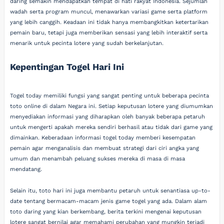
daring semakin mendapatkan tempat di hati rakyat Indonesia. Sejumlah
wadah serta program muncul, menawarkan variasi game serta platform
yang lebih canggih. Keadaan ini tidak hanya membangkitkan ketertarikan
pemain baru, tetapi juga memberikan sensasi yang lebih interaktif serta
menarik untuk pecinta lotere yang sudah berkelanjutan.
Kepentingan Togel Hari Ini
Togel today memiliki fungsi yang sangat penting untuk beberapa pecinta
toto online di dalam Negara ini. Setiap keputusan lotere yang diumumkan
menyediakan informasi yang diharapkan oleh banyak beberapa petaruh
untuk mengerti apakah mereka sendiri berhasil atau tidak dari game yang
dimainkan. Keberadaan informasi togel today memberi kesempatan
pemain agar menganalisis dan membuat strategi dari ciri angka yang
umum dan menambah peluang sukses mereka di masa di masa
mendatang.
Selain itu, toto hari ini juga membantu petaruh untuk senantiasa up-to-
date tentang bermacam-macam jenis game togel yang ada. Dalam alam
toto daring yang kian berkembang, berita terkini mengenai keputusan
lotere sangat bernilai agar memahami perubahan yang mungkin terjadi