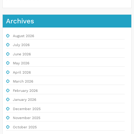
Archives
August 2026
July 2026
June 2026
May 2026
April 2026
March 2026
February 2026
January 2026
December 2025
November 2025
October 2025