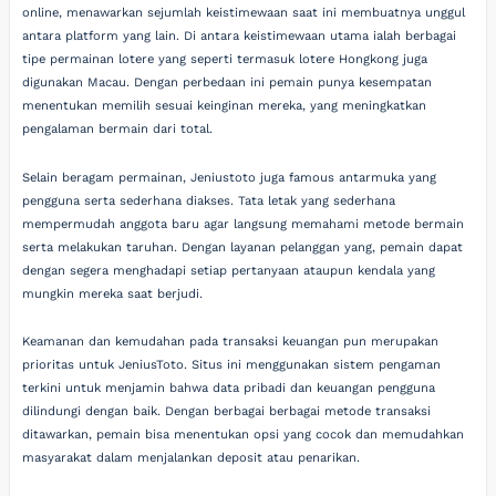
online, menawarkan sejumlah keistimewaan saat ini membuatnya unggul
antara platform yang lain. Di antara keistimewaan utama ialah berbagai
tipe permainan lotere yang seperti termasuk lotere Hongkong juga
digunakan Macau. Dengan perbedaan ini pemain punya kesempatan
menentukan memilih sesuai keinginan mereka, yang meningkatkan
pengalaman bermain dari total.
Selain beragam permainan, Jeniustoto juga famous antarmuka yang
pengguna serta sederhana diakses. Tata letak yang sederhana
mempermudah anggota baru agar langsung memahami metode bermain
serta melakukan taruhan. Dengan layanan pelanggan yang, pemain dapat
dengan segera menghadapi setiap pertanyaan ataupun kendala yang
mungkin mereka saat berjudi.
Keamanan dan kemudahan pada transaksi keuangan pun merupakan
prioritas untuk JeniusToto. Situs ini menggunakan sistem pengaman
terkini untuk menjamin bahwa data pribadi dan keuangan pengguna
dilindungi dengan baik. Dengan berbagai berbagai metode transaksi
ditawarkan, pemain bisa menentukan opsi yang cocok dan memudahkan
masyarakat dalam menjalankan deposit atau penarikan.