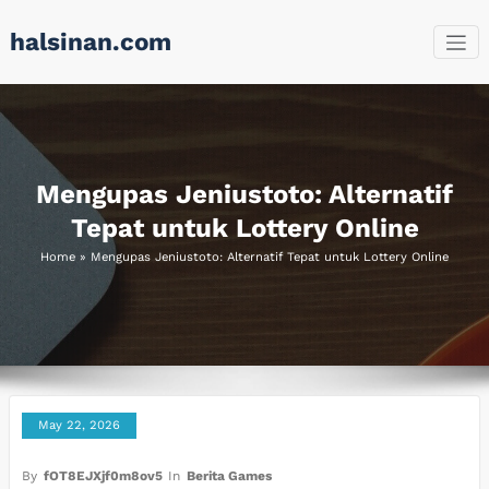
Skip
halsinan.com
to
content
Mengupas Jeniustoto: Alternatif
Tepat untuk Lottery Online
Home
»
Mengupas Jeniustoto: Alternatif Tepat untuk Lottery Online
May 22, 2026
By
fOT8EJXjf0m8ov5
In
Berita Games