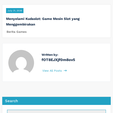
July 31, 2026
Menyelami Kudaslot: Game Mesin Slot yang
Menggembirakan
Berita Games
Written by:
fOT8EJXjf0m8ov5
View All Posts
Search