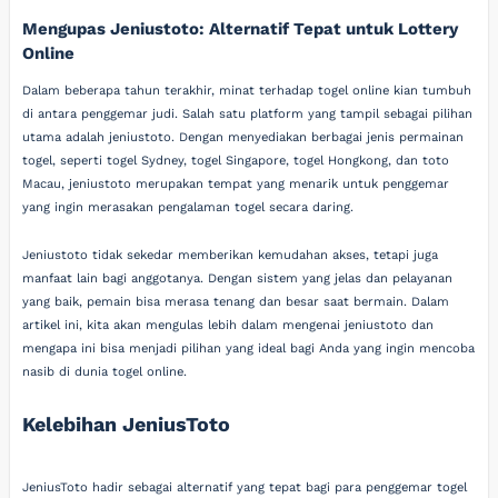
Mengupas Jeniustoto: Alternatif Tepat untuk Lottery
Online
Dalam beberapa tahun terakhir, minat terhadap togel online kian tumbuh
di antara penggemar judi. Salah satu platform yang tampil sebagai pilihan
utama adalah jeniustoto. Dengan menyediakan berbagai jenis permainan
togel, seperti togel Sydney, togel Singapore, togel Hongkong, dan toto
Macau, jeniustoto merupakan tempat yang menarik untuk penggemar
yang ingin merasakan pengalaman togel secara daring.
Jeniustoto tidak sekedar memberikan kemudahan akses, tetapi juga
manfaat lain bagi anggotanya. Dengan sistem yang jelas dan pelayanan
yang baik, pemain bisa merasa tenang dan besar saat bermain. Dalam
artikel ini, kita akan mengulas lebih dalam mengenai jeniustoto dan
mengapa ini bisa menjadi pilihan yang ideal bagi Anda yang ingin mencoba
nasib di dunia togel online.
Kelebihan JeniusToto
JeniusToto hadir sebagai alternatif yang tepat bagi para penggemar togel