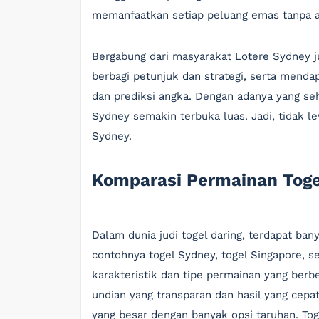
memanfaatkan setiap peluang emas tanpa a
Bergabung dari masyarakat Lotere Sydney
berbagi petunjuk dan strategi, serta mendap
dan prediksi angka. Dengan adanya yang s
Sydney semakin terbuka luas. Jadi, tidak 
Sydney.
Komparasi Permainan Toge
Dalam dunia judi togel daring, terdapat ban
contohnya togel Sydney, togel Singapore, s
karakteristik dan tipe permainan yang berb
undian yang transparan dan hasil yang cep
yang besar dengan banyak opsi taruhan. Tog