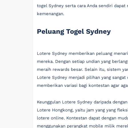
togel Sydney serta cara Anda sendiri dap
kemenangan.
Peluang Togel Sydney
Lotere Sydney memberikan peluang menarik 
mereka. Dengan setiap undian yang berlan
meraih rewards besar. Selain itu, sistem y
Lotere Sydney menjadi pilihan yang sangat di
memberikan variasi bagi kontestan agar ag
Keunggulan Lotere Sydney daripada dengan j
Lotere Hongkong, yaitu jam yang yang fleks
lotere online. Kontestan dapat dengan mud
menggunakan perangkat mobile milik merek