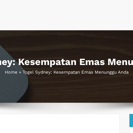
ney: Kesempatan Emas Men
Home
»
Togel Sydney: Kesempatan Emas Menunggu Anda