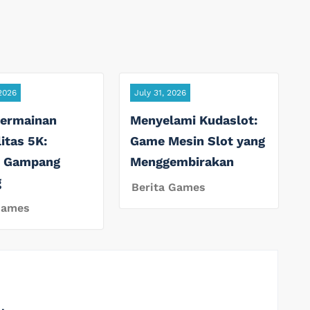
 2026
July 31, 2026
Permainan
Menyelami Kudaslot:
itas 5K:
Game Mesin Slot yang
 Gampang
Menggembirakan
g
Berita Games
Games