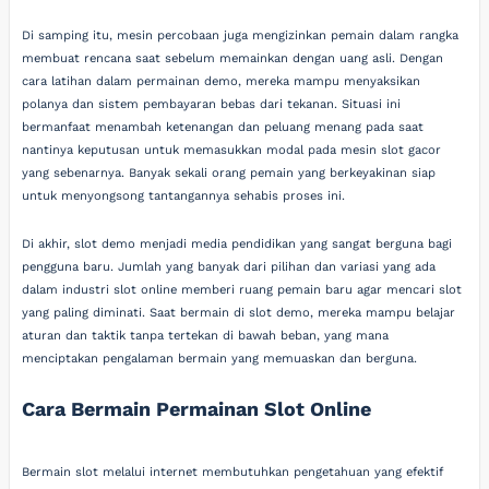
Di samping itu, mesin percobaan juga mengizinkan pemain dalam rangka
membuat rencana saat sebelum memainkan dengan uang asli. Dengan
cara latihan dalam permainan demo, mereka mampu menyaksikan
polanya dan sistem pembayaran bebas dari tekanan. Situasi ini
bermanfaat menambah ketenangan dan peluang menang pada saat
nantinya keputusan untuk memasukkan modal pada mesin slot gacor
yang sebenarnya. Banyak sekali orang pemain yang berkeyakinan siap
untuk menyongsong tantangannya sehabis proses ini.
Di akhir, slot demo menjadi media pendidikan yang sangat berguna bagi
pengguna baru. Jumlah yang banyak dari pilihan dan variasi yang ada
dalam industri slot online memberi ruang pemain baru agar mencari slot
yang paling diminati. Saat bermain di slot demo, mereka mampu belajar
aturan dan taktik tanpa tertekan di bawah beban, yang mana
menciptakan pengalaman bermain yang memuaskan dan berguna.
Cara Bermain Permainan Slot Online
Bermain slot melalui internet membutuhkan pengetahuan yang efektif