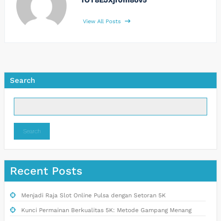
View All Posts
Search
Search
Recent Posts
Menjadi Raja Slot Online Pulsa dengan Setoran 5K
Kunci Permainan Berkualitas 5K: Metode Gampang Menang