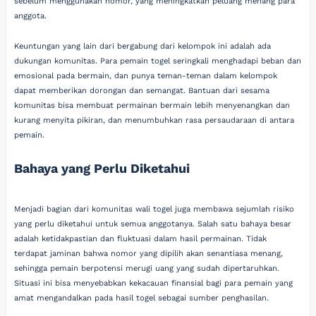
sebelum menggunakan nomor, yang meningkatkan peluang menang para
anggota.
Keuntungan yang lain dari bergabung dari kelompok ini adalah ada
dukungan komunitas. Para pemain togel seringkali menghadapi beban dan
emosional pada bermain, dan punya teman-teman dalam kelompok
dapat memberikan dorongan dan semangat. Bantuan dari sesama
komunitas bisa membuat permainan bermain lebih menyenangkan dan
kurang menyita pikiran, dan menumbuhkan rasa persaudaraan di antara
pemain.
Bahaya yang Perlu Diketahui
Menjadi bagian dari komunitas wali togel juga membawa sejumlah risiko
yang perlu diketahui untuk semua anggotanya. Salah satu bahaya besar
adalah ketidakpastian dan fluktuasi dalam hasil permainan. Tidak
terdapat jaminan bahwa nomor yang dipilih akan senantiasa menang,
sehingga pemain berpotensi merugi uang yang sudah dipertaruhkan.
Situasi ini bisa menyebabkan kekacauan finansial bagi para pemain yang
amat mengandalkan pada hasil togel sebagai sumber penghasilan.