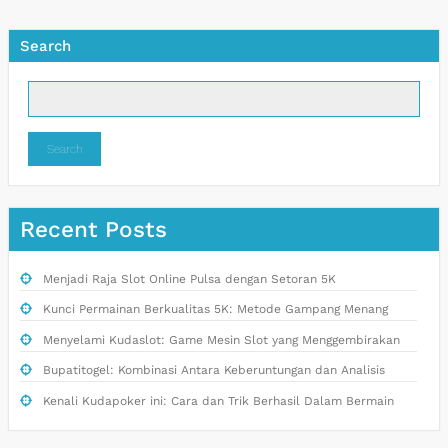
Search
Search
Recent Posts
Menjadi Raja Slot Online Pulsa dengan Setoran 5K
Kunci Permainan Berkualitas 5K: Metode Gampang Menang
Menyelami Kudaslot: Game Mesin Slot yang Menggembirakan
Bupatitogel: Kombinasi Antara Keberuntungan dan Analisis
Kenali Kudapoker ini: Cara dan Trik Berhasil Dalam Bermain