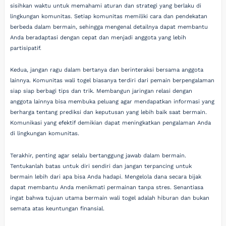
sisihkan waktu untuk memahami aturan dan strategi yang berlaku di
lingkungan komunitas. Setiap komunitas memiliki cara dan pendekatan
berbeda dalam bermain, sehingga mengenal detailnya dapat membantu
Anda beradaptasi dengan cepat dan menjadi anggota yang lebih
partisipatif.
Kedua, jangan ragu dalam bertanya dan berinteraksi bersama anggota
lainnya. Komunitas wali togel biasanya terdiri dari pemain berpengalaman
siap siap berbagi tips dan trik. Membangun jaringan relasi dengan
anggota lainnya bisa membuka peluang agar mendapatkan informasi yang
berharga tentang prediksi dan keputusan yang lebih baik saat bermain.
Komunikasi yang efektif demikian dapat meningkatkan pengalaman Anda
di lingkungan komunitas.
Terakhir, penting agar selalu bertanggung jawab dalam bermain.
Tentukanlah batas untuk diri sendiri dan jangan terpancing untuk
bermain lebih dari apa bisa Anda hadapi. Mengelola dana secara bijak
dapat membantu Anda menikmati permainan tanpa stres. Senantiasa
ingat bahwa tujuan utama bermain wali togel adalah hiburan dan bukan
semata atas keuntungan finansial.