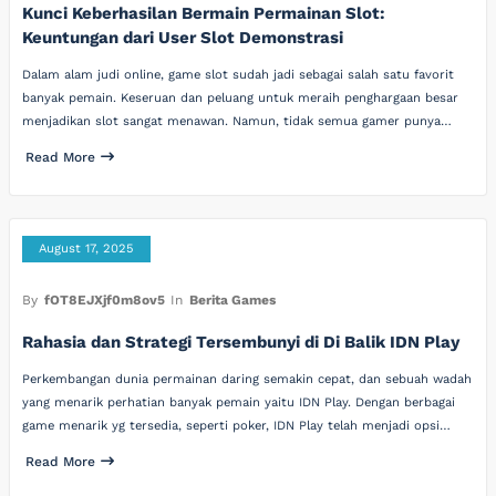
Kunci Keberhasilan Bermain Permainan Slot:
Keuntungan dari User Slot Demonstrasi
Dalam alam judi online, game slot sudah jadi sebagai salah satu favorit
banyak pemain. Keseruan dan peluang untuk meraih penghargaan besar
menjadikan slot sangat menawan. Namun, tidak semua gamer punya…
Read More
August 17, 2025
By
fOT8EJXjf0m8ov5
In
Berita Games
Rahasia dan Strategi Tersembunyi di Di Balik IDN Play
Perkembangan dunia permainan daring semakin cepat, dan sebuah wadah
yang menarik perhatian banyak pemain yaitu IDN Play. Dengan berbagai
game menarik yg tersedia, seperti poker, IDN Play telah menjadi opsi…
Read More