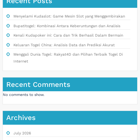
Recent Posts
Menyelami Kudaslot: Game Mesin Slot yang Menggembirakan
Bupatitogel: Kombinasi Antara Keberuntungan dan Analisis
Kenali Kudapoker ini: Cara dan Trik Berhasil Dalam Bermain
Keluaran Togel China: Analisis Data dan Prediksi Akurat
Menggali Dunia Togel: Rakyat4D dan Pilihan Terbaik Togel Di
Internet
Recent Comments
No comments to show.
Archives
July 2026