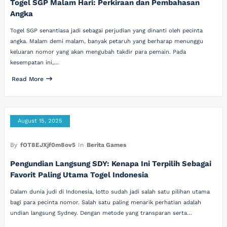
Togel SGP Malam Hari: Perkiraan dan Pembahasan
Angka
Togel SGP senantiasa jadi sebagai perjudian yang dinanti oleh pecinta
angka. Malam demi malam, banyak petaruh yang berharap menunggu
keluaran nomor yang akan mengubah takdir para pemain. Pada
kesempatan ini,…
Read More
August 15, 2025
By
fOT8EJXjf0m8ov5
In
Berita Games
Pengundian Langsung SDY: Kenapa Ini Terpilih Sebagai
Favorit Paling Utama Togel Indonesia
Dalam dunia judi di Indonesia, lotto sudah jadi salah satu pilihan utama
bagi para pecinta nomor. Salah satu paling menarik perhatian adalah
undian langsung Sydney. Dengan metode yang transparan serta…