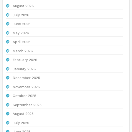
August 2026
July 2026
June 2026
May 2026
April 2026
March 2026
February 2026
January 2026
December 2025
November 2025
October 2025
September 2025
August 2025
July 2025
June 2025