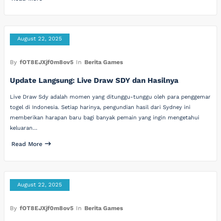
August 22, 2025
By
fOT8EJXjf0m8ov5
In
Berita Games
Update Langsung: Live Draw SDY dan Hasilnya
Live Draw Sdy adalah momen yang ditunggu-tunggu oleh para penggemar
togel di Indonesia. Setiap harinya, pengundian hasil dari Sydney ini
memberikan harapan baru bagi banyak pemain yang ingin mengetahui
keluaran…
Read More
August 22, 2025
By
fOT8EJXjf0m8ov5
In
Berita Games