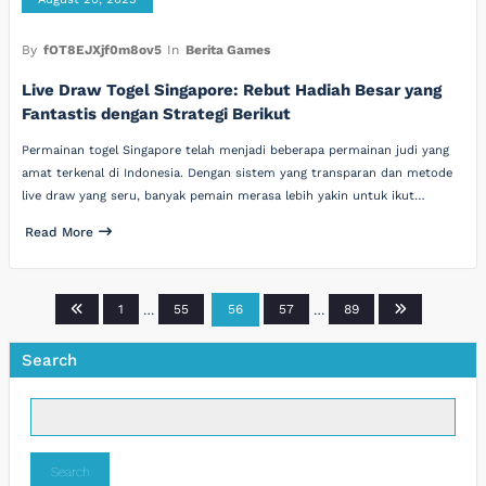
By
fOT8EJXjf0m8ov5
In
Berita Games
Live Draw Togel Singapore: Rebut Hadiah Besar yang
Fantastis dengan Strategi Berikut
Permainan togel Singapore telah menjadi beberapa permainan judi yang
amat terkenal di Indonesia. Dengan sistem yang transparan dan metode
live draw yang seru, banyak pemain merasa lebih yakin untuk ikut…
Read More
Posts
1
…
55
56
57
…
89
pagination
Search
Search