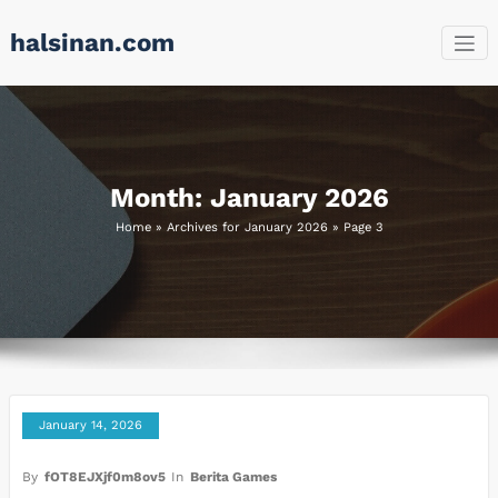
Skip
halsinan.com
to
content
Month:
January 2026
Home
»
Archives for January 2026
»
Page 3
January 14, 2026
By
fOT8EJXjf0m8ov5
In
Berita Games