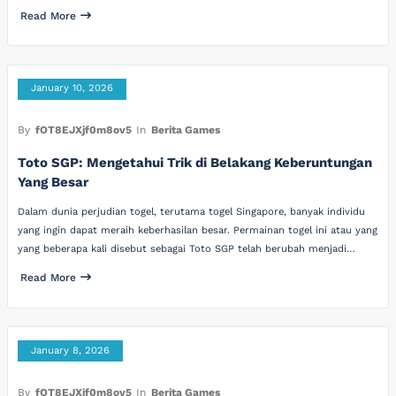
Read More
January 10, 2026
By
fOT8EJXjf0m8ov5
In
Berita Games
Toto SGP: Mengetahui Trik di Belakang Keberuntungan
Yang Besar
Dalam dunia perjudian togel, terutama togel Singapore, banyak individu
yang ingin dapat meraih keberhasilan besar. Permainan togel ini atau yang
yang beberapa kali disebut sebagai Toto SGP telah berubah menjadi…
Read More
January 8, 2026
By
fOT8EJXjf0m8ov5
In
Berita Games