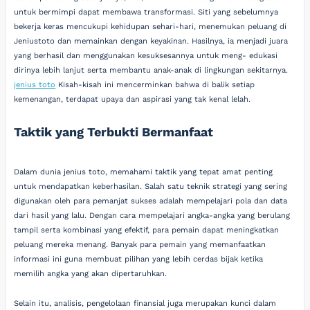
untuk bermimpi dapat membawa transformasi. Siti yang sebelumnya
bekerja keras mencukupi kehidupan sehari-hari, menemukan peluang di
Jeniustoto dan memainkan dengan keyakinan. Hasilnya, ia menjadi juara
yang berhasil dan menggunakan kesuksesannya untuk meng- edukasi
dirinya lebih lanjut serta membantu anak-anak di lingkungan sekitarnya.
jenius toto
Kisah-kisah ini mencerminkan bahwa di balik setiap
kemenangan, terdapat upaya dan aspirasi yang tak kenal lelah.
Taktik yang Terbukti Bermanfaat
Dalam dunia jenius toto, memahami taktik yang tepat amat penting
untuk mendapatkan keberhasilan. Salah satu teknik strategi yang sering
digunakan oleh para pemanjat sukses adalah mempelajari pola dan data
dari hasil yang lalu. Dengan cara mempelajari angka-angka yang berulang
tampil serta kombinasi yang efektif, para pemain dapat meningkatkan
peluang mereka menang. Banyak para pemain yang memanfaatkan
informasi ini guna membuat pilihan yang lebih cerdas bijak ketika
memilih angka yang akan dipertaruhkan.
Selain itu, analisis, pengelolaan finansial juga merupakan kunci dalam