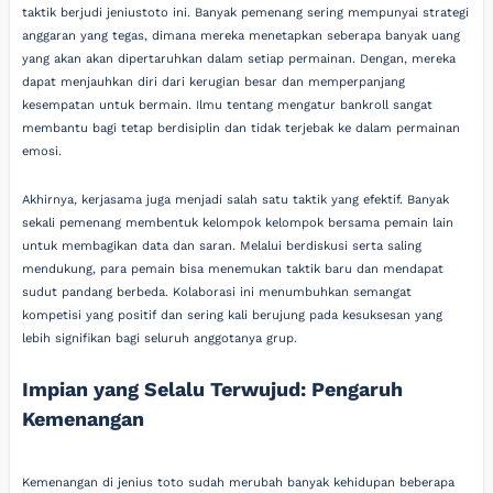
taktik berjudi jeniustoto ini. Banyak pemenang sering mempunyai strategi
anggaran yang tegas, dimana mereka menetapkan seberapa banyak uang
yang akan akan dipertaruhkan dalam setiap permainan. Dengan, mereka
dapat menjauhkan diri dari kerugian besar dan memperpanjang
kesempatan untuk bermain. Ilmu tentang mengatur bankroll sangat
membantu bagi tetap berdisiplin dan tidak terjebak ke dalam permainan
emosi.
Akhirnya, kerjasama juga menjadi salah satu taktik yang efektif. Banyak
sekali pemenang membentuk kelompok kelompok bersama pemain lain
untuk membagikan data dan saran. Melalui berdiskusi serta saling
mendukung, para pemain bisa menemukan taktik baru dan mendapat
sudut pandang berbeda. Kolaborasi ini menumbuhkan semangat
kompetisi yang positif dan sering kali berujung pada kesuksesan yang
lebih signifikan bagi seluruh anggotanya grup.
Impian yang Selalu Terwujud: Pengaruh
Kemenangan
Kemenangan di jenius toto sudah merubah banyak kehidupan beberapa