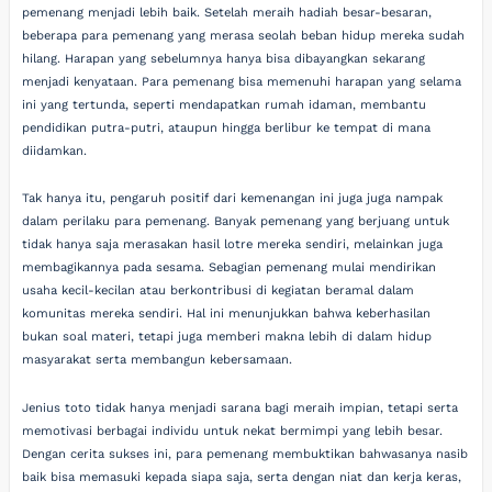
pemenang menjadi lebih baik. Setelah meraih hadiah besar-besaran,
beberapa para pemenang yang merasa seolah beban hidup mereka sudah
hilang. Harapan yang sebelumnya hanya bisa dibayangkan sekarang
menjadi kenyataan. Para pemenang bisa memenuhi harapan yang selama
ini yang tertunda, seperti mendapatkan rumah idaman, membantu
pendidikan putra-putri, ataupun hingga berlibur ke tempat di mana
diidamkan.
Tak hanya itu, pengaruh positif dari kemenangan ini juga juga nampak
dalam perilaku para pemenang. Banyak pemenang yang berjuang untuk
tidak hanya saja merasakan hasil lotre mereka sendiri, melainkan juga
membagikannya pada sesama. Sebagian pemenang mulai mendirikan
usaha kecil-kecilan atau berkontribusi di kegiatan beramal dalam
komunitas mereka sendiri. Hal ini menunjukkan bahwa keberhasilan
bukan soal materi, tetapi juga memberi makna lebih di dalam hidup
masyarakat serta membangun kebersamaan.
Jenius toto tidak hanya menjadi sarana bagi meraih impian, tetapi serta
memotivasi berbagai individu untuk nekat bermimpi yang lebih besar.
Dengan cerita sukses ini, para pemenang membuktikan bahwasanya nasib
baik bisa memasuki kepada siapa saja, serta dengan niat dan kerja keras,