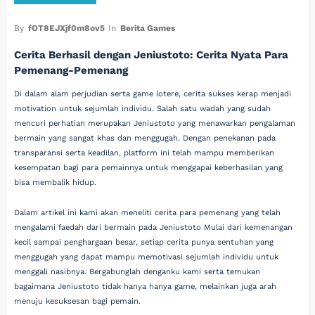
By
fOT8EJXjf0m8ov5
In
Berita Games
Cerita Berhasil dengan Jeniustoto: Cerita Nyata Para
Pemenang-Pemenang
Di dalam alam perjudian serta game lotere, cerita sukses kerap menjadi
motivation untuk sejumlah individu. Salah satu wadah yang sudah
mencuri perhatian merupakan Jeniustoto yang menawarkan pengalaman
bermain yang sangat khas dan menggugah. Dengan penekanan pada
transparansi serta keadilan, platform ini telah mampu memberikan
kesempatan bagi para pemainnya untuk menggapai keberhasilan yang
bisa membalik hidup.
Dalam artikel ini kami akan meneliti cerita para pemenang yang telah
mengalami faedah dari bermain pada Jeniustoto Mulai dari kemenangan
kecil sampai penghargaan besar, setiap cerita punya sentuhan yang
menggugah yang dapat mampu memotivasi sejumlah individu untuk
menggali nasibnya. Bergabunglah denganku kami serta temukan
bagaimana Jeniustoto tidak hanya hanya game, melainkan juga arah
menuju kesuksesan bagi pemain.