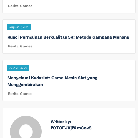
Berita Games
August 7, 2026
Kunci Permainan Berkualitas 5K: Metode Gampang Menang
Berita Games
July 31, 2026
Menyelami Kudaslot: Game Mesin Slot yang
Menggembirakan
Berita Games
Written by:
fOT8EJXjf0m8ov5